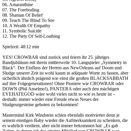
06. Amaranthine
07. The Foreboding
08. Shaman Of Belief
09. Teach The Blind To See
10. A Wealth Of Empathy
11. Symbolic Suicide
12. The Piety Of Self-Loathing
Spielzeit: 48:12 min
YES! CROWBAR sind zurück und feiern ihr 25. jähriges
Bandjubiläum mit ihrem mittlerweile 10. Langspieler „Symmetry in
Black“. Der Einfluss der Herren aus NewOrleans auf Doom und
Sludge unserer Zeit ist wohl kaum in adäquate Worte zu fassen, aber
sicherlich ähnlich prägend wie einst die großen BLACKSABBATH
auf ihre Folgegenerationen! Ohne Pioniere wie CROWBAR oder
DOWN (Phil Anselmo!), PANTERA oder auch den mächtigen
EYEHATEGOD wäre wohl vieles nicht so wie es heute ist –
deshalb: immer wieder eine Freude etwas Neues der
Sludgeurgesteine geboten zu bekommen!
Mastermind Kirk Windstein schien ebenfalls motivierter denn je
seinem einstigen Baby wieder die Aufmerksamkeit zu schenken, die
es wahrlich verdient, aber nicht immer bekommen hat: „Es gab
Zeiten, in denen ich das einzige Mitglied von CROWBAR war –