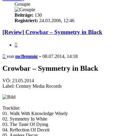
Groupie
Beiträge:
130
Registriert:
24.03.2006, 12:46
[Review] Crowbar – Symmetry in Black
Zitieren
Beitrag
von
mcflemmig
»
08.07.2014, 14:18
Crowbar – Symmetry in Black
VÖ: 23.05.2014
Label: Century Media Records
Tracklist:
01. Walk With Knowledge Wisely
02. Symmetry In White
03. The Taste Of Dying
04. Reflection Of Deceit
05. Ageless Decay