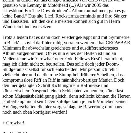
genauso wie Lemmy in Motörhead (...) Als wir 2005 das
'Lifesblood For The Downtrodden' - Album aufnahmen, gab es gar
keine Band.“ Das alte Lied, Rockstarmasterminds und ihre Sänger
und Bassisten.. ich denke die meisten können sich gut in Herrn
Windstein hineinversetzen.
Trotz alledem hat es dann doch wieder geklappt und mit 'Symmetrie
in Black' – soviel darf hier ruhig verraten werden – hat CROWBAR
Minimum ihr abwechslungsreichstes und ausdifferenziertestes
Album aufgenommen. Ob es nun eines der Besten ist und an
Meilensteine wie 'Crowbar' oder 'Odd Fellows Rest' heranreicht,
mag ich allein nicht zu beurteilen. Das solle doch jeder Doom-
Sludgefantast selbst für sich entscheiden. Mir persönlich fehlt
vielleicht hier und da die rohe Stumpfheit früherer Scheiben, dass
kompromisslose Riff an Riff in männlichst-bärtiger Manier. Doch
den hier getätigten Schritt Richtung mehr Raffinesse und
künstlerischem Anspruch einen Schlechten zu nennen, käme fast
schon Majestätsbeleidigung gleich, denn schlecht können die Herren
ja überhaupt nicht sein! Demzufolge kann je nach Vorlieben seiner
Anhängerschaften die hier vorgeschlagene Bewertung durchaus
noch nach oben korrigiert werden!
+ Crowbar!