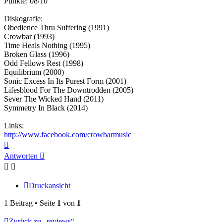
Punkte: 08/10
Diskografie:
Obedience Thru Suffering (1991)
Crowbar (1993)
Time Heals Nothing (1995)
Broken Glass (1996)
Odd Fellows Rest (1998)
Equilibrium (2000)
Sonic Excess In Its Purest Form (2001)
Lifesblood For The Downtrodden (2005)
Sever The Wicked Hand (2011)
Symmetry In Black (2014)
Links:
http://www.facebook.com/crowbarmusic
Nach
oben
Antworten
Druckansicht
1 Beitrag • Seite
1
von
1
Zurück zu „reviews“