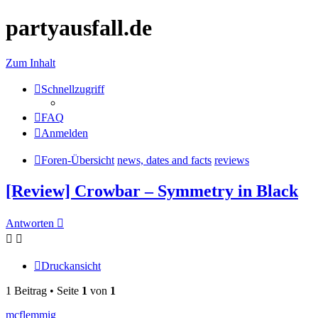
partyausfall.de
Zum Inhalt
Schnellzugriff
FAQ
Anmelden
Foren-Übersicht
news, dates and facts
reviews
[Review] Crowbar – Symmetry in Black
Antworten
Druckansicht
1 Beitrag • Seite
1
von
1
mcflemmig