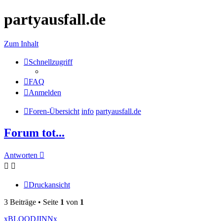
partyausfall.de
Zum Inhalt
Schnellzugriff
FAQ
Anmelden
Foren-Übersicht
info
partyausfall.de
Forum tot...
Antworten
Druckansicht
3 Beiträge • Seite
1
von
1
xBLOODJINNx