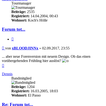
Tourmanager
Beiträge:
2535
Registriert:
14.04.2004, 00:43
Wohnort:
Koch's Hölle
Forum tot...
Zitieren
Beitrag
von
xBLOODJINNx
»
02.09.2017, 23:55
... aber neue Forenversion mit neuem Design. Ob das einen
vorübergehenden Frühling hier auslöst?
Nach
oben
Dennis
Bandmitglied
Beiträge:
1204
Registriert:
16.03.2005, 18:03
Wohnort:
El Passo
Re: Forum tot...