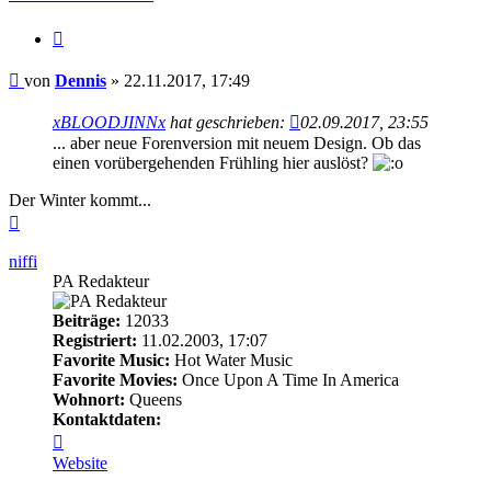
Zitieren
Beitrag
von
Dennis
»
22.11.2017, 17:49
xBLOODJINNx
hat geschrieben:
02.09.2017, 23:55
... aber neue Forenversion mit neuem Design. Ob das
einen vorübergehenden Frühling hier auslöst?
Der Winter kommt...
Nach
oben
niffi
PA Redakteur
Beiträge:
12033
Registriert:
11.02.2003, 17:07
Favorite Music:
Hot Water Music
Favorite Movies:
Once Upon A Time In America
Wohnort:
Queens
Kontaktdaten:
Kontaktdaten
von
Website
niffi