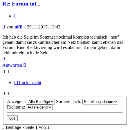
Re: Forum tot...
Zitieren
Beitrag
von
niffi
»
29.11.2017, 13:42
Ich hab die Seite im Sommer nochmal komplett technisch "neu"
gebaut damit sie zukunftssicher am Netz bleiben kann; ebenso das
Forum. Eine Reaktivierung wird es aber nicht mehr geben; dafür
fehlt mir einfach die Zeit.
Nach
oben
Antworten
Druckansicht
Anzeigen:
Sortiere nach:
Richtung:
3 Beiträge • Seite
1
von
1