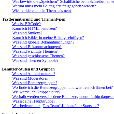
Was bewirkt die „Speichern“-Schaltfläche beim Schreiben eine
Warum muss mein Beitrag erst freigegeben werden?
Wie markiere ich ein Thema als neu?
Textformatierung und Thementypen
Was ist BBCode?
Kann ich HTML benutzen?
Was sind Smileys?
Kann ich Bilder in meine Beiträge einfügen?
Was sind globale Bekanntmachungen?
Was sind Bekanntmachungen?
Was sind wichtige Themen?
Was sind geschlossene Themen?
Was sind Themen-Symbole?
Benutzer-Stufen und Gruppen
Was sind Administratoren?
Was sind Moderatoren?
Was sind Benutzergruppen?
Wo finde ich die Benutzergruppen und wie trete ich ihnen bei?
Wie werde ich Gruppenleiter?
Weshalb werden verschiedene Benutzergruppen farbig dargestel
Was ist eine Hauptgruppe?
Was bedeutet der „Das Team“-Link auf der Startseite?