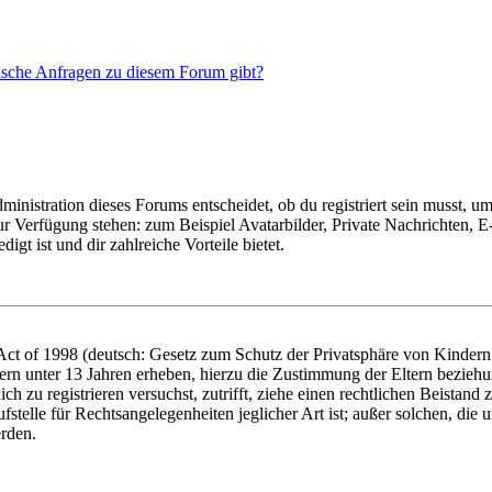
tische Anfragen zu diesem Forum gibt?
istration dieses Forums entscheidet, ob du registriert sein musst, um Be
zur Verfügung stehen: zum Beispiel Avatarbilder, Private Nachrichten, 
igt ist und dir zahlreiche Vorteile bietet.
t of 1998 (deutsch: Gesetz zum Schutz der Privatsphäre von Kindern i
ern unter 13 Jahren erheben, hierzu die Zustimmung der Eltern bezieh
dich zu registrieren versuchst, zutrifft, ziehe einen rechtlichen Beista
stelle für Rechtsangelegenheiten jeglicher Art ist; außer solchen, die
erden.