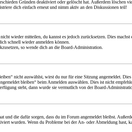
rschieden Gründen deaktiviert oder gelöscht hat. Außerdem löschen vie
triere dich einfach erneut und nimm aktiv an den Diskussionen teil!
 nicht wieder mitteilen, du kannst es jedoch zurücksetzen. Dies machs
 dich schnell wieder anmelden können.
ückzusetzen, so wende dich an die Board-Administration.
en“ nicht auswählst, wirst du nur für eine Sitzung angemeldet. Dies
Angemeldet bleiben“ beim Anmelden auswählen. Dies ist nicht empfehle
Verfügung steht, dann wurde sie vermutlich von der Board-Administratio
 hat und die dafür sorgen, dass du im Forum angemeldet bleibst. Außer
tiviert wurden. Wenn du Probleme bei der An- oder Abmeldung hast, ka