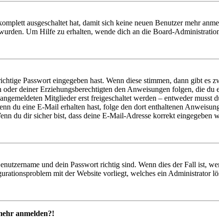
 komplett ausgeschaltet hat, damit sich keine neuen Benutzer mehr anm
 wurden. Um Hilfe zu erhalten, wende dich an die Board-Administratio
richtige Passwort eingegeben hast. Wenn diese stimmen, dann gibt es
ern oder deiner Erziehungsberechtigten den Anweisungen folgen, die du e
 angemeldeten Mitglieder erst freigeschaltet werden – entweder musst du
. Wenn du eine E-Mail erhalten hast, folge den dort enthaltenen Anweis
nn du dir sicher bist, dass deine E-Mail-Adresse korrekt eingegeben w
Benutzername und dein Passwort richtig sind. Wenn dies der Fall ist, w
igurationsproblem mit der Website vorliegt, welches ein Administrator l
t mehr anmelden?!