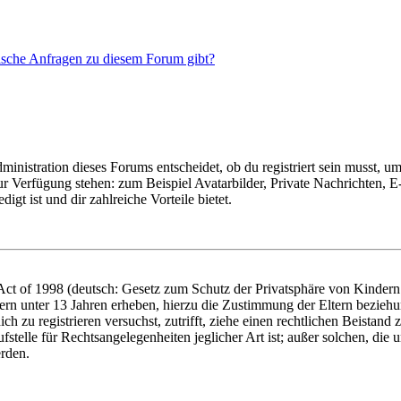
tische Anfragen zu diesem Forum gibt?
istration dieses Forums entscheidet, ob du registriert sein musst, um Be
zur Verfügung stehen: zum Beispiel Avatarbilder, Private Nachrichten, 
igt ist und dir zahlreiche Vorteile bietet.
t of 1998 (deutsch: Gesetz zum Schutz der Privatsphäre von Kindern i
ern unter 13 Jahren erheben, hierzu die Zustimmung der Eltern bezieh
dich zu registrieren versuchst, zutrifft, ziehe einen rechtlichen Beista
stelle für Rechtsangelegenheiten jeglicher Art ist; außer solchen, die
erden.