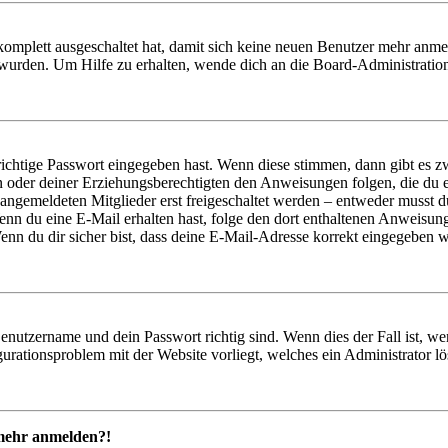
 komplett ausgeschaltet hat, damit sich keine neuen Benutzer mehr anm
 wurden. Um Hilfe zu erhalten, wende dich an die Board-Administratio
richtige Passwort eingegeben hast. Wenn diese stimmen, dann gibt es
ern oder deiner Erziehungsberechtigten den Anweisungen folgen, die du e
 angemeldeten Mitglieder erst freigeschaltet werden – entweder musst du
. Wenn du eine E-Mail erhalten hast, folge den dort enthaltenen Anweis
nn du dir sicher bist, dass deine E-Mail-Adresse korrekt eingegeben w
Benutzername und dein Passwort richtig sind. Wenn dies der Fall ist, w
igurationsproblem mit der Website vorliegt, welches ein Administrator l
t mehr anmelden?!