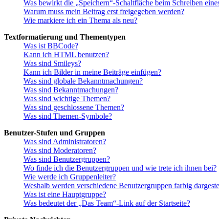
Was bewirkt die „Speichern“-Schaltfläche beim Schreiben eine
Warum muss mein Beitrag erst freigegeben werden?
Wie markiere ich ein Thema als neu?
Textformatierung und Thementypen
Was ist BBCode?
Kann ich HTML benutzen?
Was sind Smileys?
Kann ich Bilder in meine Beiträge einfügen?
Was sind globale Bekanntmachungen?
Was sind Bekanntmachungen?
Was sind wichtige Themen?
Was sind geschlossene Themen?
Was sind Themen-Symbole?
Benutzer-Stufen und Gruppen
Was sind Administratoren?
Was sind Moderatoren?
Was sind Benutzergruppen?
Wo finde ich die Benutzergruppen und wie trete ich ihnen bei?
Wie werde ich Gruppenleiter?
Weshalb werden verschiedene Benutzergruppen farbig dargestel
Was ist eine Hauptgruppe?
Was bedeutet der „Das Team“-Link auf der Startseite?