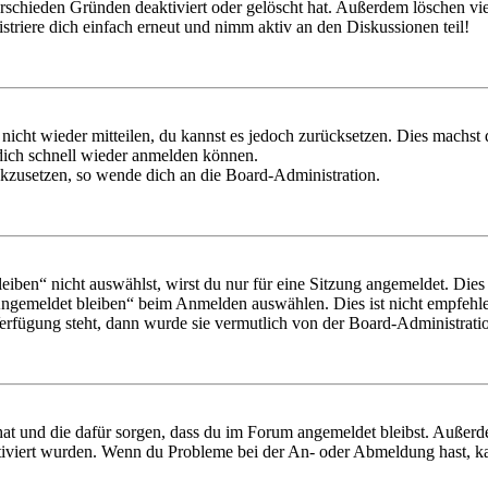
rschieden Gründen deaktiviert oder gelöscht hat. Außerdem löschen vie
triere dich einfach erneut und nimm aktiv an den Diskussionen teil!
 nicht wieder mitteilen, du kannst es jedoch zurücksetzen. Dies machs
 dich schnell wieder anmelden können.
ückzusetzen, so wende dich an die Board-Administration.
en“ nicht auswählst, wirst du nur für eine Sitzung angemeldet. Dies
Angemeldet bleiben“ beim Anmelden auswählen. Dies ist nicht empfehle
Verfügung steht, dann wurde sie vermutlich von der Board-Administratio
 hat und die dafür sorgen, dass du im Forum angemeldet bleibst. Außer
tiviert wurden. Wenn du Probleme bei der An- oder Abmeldung hast, ka