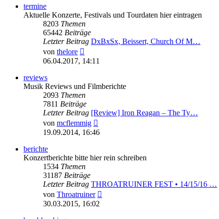
termine
Aktuelle Konzerte, Festivals und Tourdaten hier eintragen
8203
Themen
65442
Beiträge
Letzter Beitrag
DxBxSx, Beissert, Church Of M…
Neuester
von
thelore
Beitrag
06.04.2017, 14:11
reviews
Musik Reviews und Filmberichte
2093
Themen
7811
Beiträge
Letzter Beitrag
[Review] Iron Reagan – The Ty…
Neuester
von
mcflemmig
Beitrag
19.09.2014, 16:46
berichte
Konzertberichte bitte hier rein schreiben
1534
Themen
31187
Beiträge
Letzter Beitrag
THROATRUINER FEST • 14/15/16 …
Neuester
von
Throatruiner
Beitrag
30.03.2015, 16:02