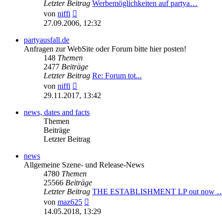
Letzter Beitrag
Werbemöglichkeiten auf partya…
Neuester
von
niffi
Beitrag
27.09.2006, 12:32
partyausfall.de
Anfragen zur WebSite oder Forum bitte hier posten!
148
Themen
2477
Beiträge
Letzter Beitrag
Re: Forum tot...
Neuester
von
niffi
Beitrag
29.11.2017, 13:42
news, dates and facts
Themen
Beiträge
Letzter Beitrag
news
Allgemeine Szene- und Release-News
4780
Themen
25566
Beiträge
Letzter Beitrag
THE ESTABLISHMENT LP out now 
Neuester
von
maz625
Beitrag
14.05.2018, 13:29