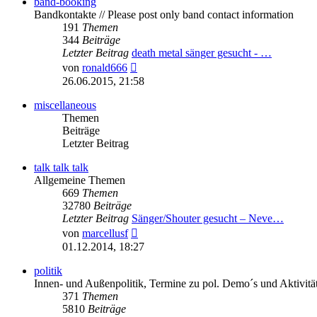
band-booking
Bandkontakte // Please post only band contact information
191
Themen
344
Beiträge
Letzter Beitrag
death metal sänger gesucht - …
Neuester
von
ronald666
Beitrag
26.06.2015, 21:58
miscellaneous
Themen
Beiträge
Letzter Beitrag
talk talk talk
Allgemeine Themen
669
Themen
32780
Beiträge
Letzter Beitrag
Sänger/Shouter gesucht – Neve…
Neuester
von
marcellusf
Beitrag
01.12.2014, 18:27
politik
Innen- und Außenpolitik, Termine zu pol. Demo´s und Aktivitä
371
Themen
5810
Beiträge