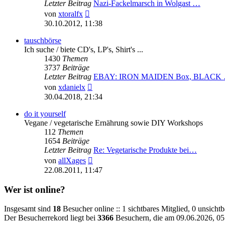
Letzter Beitrag
Nazi-Fackelmarsch in Wolgast …
Neuester
von
xtoralfx
Beitrag
30.10.2012, 11:38
tauschbörse
Ich suche / biete CD's, LP's, Shirt's ...
1430
Themen
3737
Beiträge
Letzter Beitrag
EBAY: IRON MAIDEN Box, BLACK
Neuester
von
xdanielx
Beitrag
30.04.2018, 21:34
do it yourself
Vegane / vegetarische Ernährung sowie DIY Workshops
112
Themen
1654
Beiträge
Letzter Beitrag
Re: Vegetarische Produkte bei…
Neuester
von
allXages
Beitrag
22.08.2011, 11:47
Wer ist online?
Insgesamt sind
18
Besucher online :: 1 sichtbares Mitglied, 0 unsicht
Der Besucherrekord liegt bei
3366
Besuchern, die am 09.06.2026, 05: