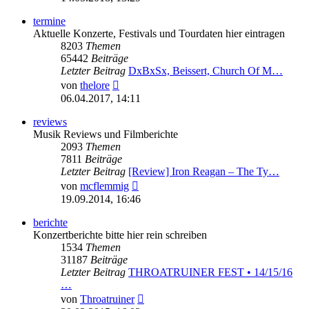
termine
Aktuelle Konzerte, Festivals und Tourdaten hier eintragen
8203
Themen
65442
Beiträge
Letzter Beitrag
DxBxSx, Beissert, Church Of M…
Neuester
von
thelore
Beitrag
06.04.2017, 14:11
reviews
Musik Reviews und Filmberichte
2093
Themen
7811
Beiträge
Letzter Beitrag
[Review] Iron Reagan – The Ty…
Neuester
von
mcflemmig
Beitrag
19.09.2014, 16:46
berichte
Konzertberichte bitte hier rein schreiben
1534
Themen
31187
Beiträge
Letzter Beitrag
THROATRUINER FEST • 14/15/16
…
Neuester
von
Throatruiner
Beitrag