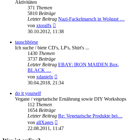
Aktivitäten
371
Themen
5810
Beiträge
Letzter Beitrag
Nazi-Fackelmarsch in Wolgast …
Neuester
von
xtoralfx
Beitrag
30.10.2012, 11:38
tauschbörse
Ich suche / biete CD's, LP's, Shirt's ...
1430
Themen
3737
Beiträge
Letzter Beitrag
EBAY: IRON MAIDEN Box,
BLACK …
Neuester
von
xdanielx
Beitrag
30.04.2018, 21:34
do it yourself
Vegane / vegetarische Ernährung sowie DIY Workshops
112
Themen
1654
Beiträge
Letzter Beitrag
Re: Vegetarische Produkte bei…
Neuester
von
allXages
Beitrag
22.08.2011, 11:47