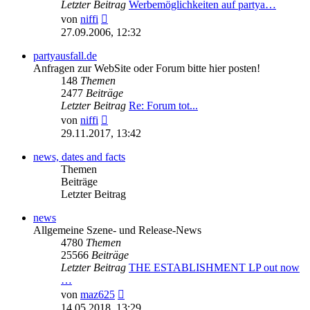
Letzter Beitrag
Werbemöglichkeiten auf partya…
Neuester
von
niffi
Beitrag
27.09.2006, 12:32
partyausfall.de
Anfragen zur WebSite oder Forum bitte hier posten!
148
Themen
2477
Beiträge
Letzter Beitrag
Re: Forum tot...
Neuester
von
niffi
Beitrag
29.11.2017, 13:42
news, dates and facts
Themen
Beiträge
Letzter Beitrag
news
Allgemeine Szene- und Release-News
4780
Themen
25566
Beiträge
Letzter Beitrag
THE ESTABLISHMENT LP out now
…
Neuester
von
maz625
Beitrag
14.05.2018, 13:29