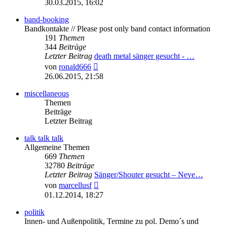
30.03.2015, 16:02
band-booking
Bandkontakte // Please post only band contact information
191
Themen
344
Beiträge
Letzter Beitrag
death metal sänger gesucht - …
Neuester
von
ronald666
Beitrag
26.06.2015, 21:58
miscellaneous
Themen
Beiträge
Letzter Beitrag
talk talk talk
Allgemeine Themen
669
Themen
32780
Beiträge
Letzter Beitrag
Sänger/Shouter gesucht – Neve…
Neuester
von
marcellusf
Beitrag
01.12.2014, 18:27
politik
Innen- und Außenpolitik, Termine zu pol. Demo´s und