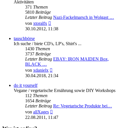
Aktivitäten
371
Themen
5810
Beiträge
Letzter Beitrag
Nazi-Fackelmarsch in Wolgast …
Neuester
von
xtoralfx
Beitrag
30.10.2012, 11:38
tauschbörse
Ich suche / biete CD's, LP's, Shirt's ...
1430
Themen
3737
Beiträge
Letzter Beitrag
EBAY: IRON MAIDEN Box,
BLACK …
Neuester
von
xdanielx
Beitrag
30.04.2018, 21:34
do it yourself
Vegane / vegetarische Ernährung sowie DIY Workshops
112
Themen
1654
Beiträge
Letzter Beitrag
Re: Vegetarische Produkte bei…
Neuester
von
allXages
Beitrag
22.08.2011, 11:47