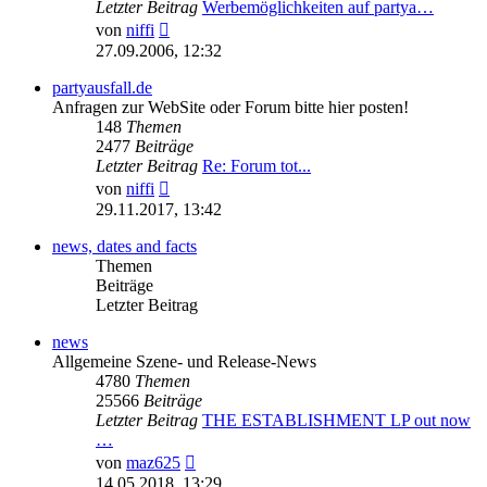
Letzter Beitrag
Werbemöglichkeiten auf partya…
Neuester
von
niffi
Beitrag
27.09.2006, 12:32
partyausfall.de
Anfragen zur WebSite oder Forum bitte hier posten!
148
Themen
2477
Beiträge
Letzter Beitrag
Re: Forum tot...
Neuester
von
niffi
Beitrag
29.11.2017, 13:42
news, dates and facts
Themen
Beiträge
Letzter Beitrag
news
Allgemeine Szene- und Release-News
4780
Themen
25566
Beiträge
Letzter Beitrag
THE ESTABLISHMENT LP out now
…
Neuester
von
maz625
Beitrag
14.05.2018, 13:29