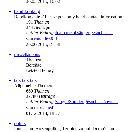
30.03.2015, 16:02
band-booking
Bandkontakte // Please post only band contact information
191
Themen
344
Beiträge
Letzter Beitrag
death metal sänger gesucht - …
Neuester
von
ronald666
Beitrag
26.06.2015, 21:58
miscellaneous
Themen
Beiträge
Letzter Beitrag
talk talk talk
Allgemeine Themen
669
Themen
32780
Beiträge
Letzter Beitrag
Sänger/Shouter gesucht – Neve…
Neuester
von
marcellusf
Beitrag
01.12.2014, 18:27
politik
Innen- und Außenpolitik, Termine zu pol. Demo´s und