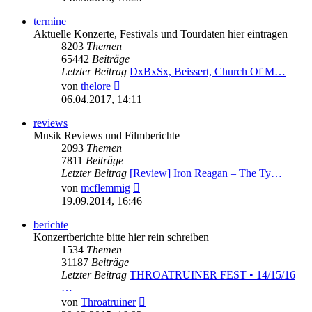
termine
Aktuelle Konzerte, Festivals und Tourdaten hier eintragen
8203
Themen
65442
Beiträge
Letzter Beitrag
DxBxSx, Beissert, Church Of M…
Neuester
von
thelore
Beitrag
06.04.2017, 14:11
reviews
Musik Reviews und Filmberichte
2093
Themen
7811
Beiträge
Letzter Beitrag
[Review] Iron Reagan – The Ty…
Neuester
von
mcflemmig
Beitrag
19.09.2014, 16:46
berichte
Konzertberichte bitte hier rein schreiben
1534
Themen
31187
Beiträge
Letzter Beitrag
THROATRUINER FEST • 14/15/16
…
Neuester
von
Throatruiner
Beitrag