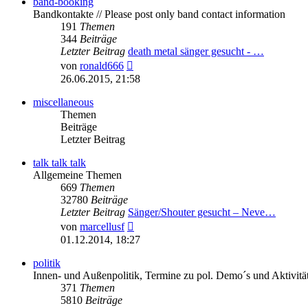
band-booking
Bandkontakte // Please post only band contact information
191
Themen
344
Beiträge
Letzter Beitrag
death metal sänger gesucht - …
Neuester
von
ronald666
Beitrag
26.06.2015, 21:58
miscellaneous
Themen
Beiträge
Letzter Beitrag
talk talk talk
Allgemeine Themen
669
Themen
32780
Beiträge
Letzter Beitrag
Sänger/Shouter gesucht – Neve…
Neuester
von
marcellusf
Beitrag
01.12.2014, 18:27
politik
Innen- und Außenpolitik, Termine zu pol. Demo´s und Aktivitä
371
Themen
5810
Beiträge