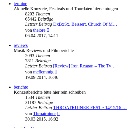
termine
Aktuelle Konzerte, Festivals und Tourdaten hier eintragen
8203
Themen
65442
Beiträge
Letzter Beitrag
DxBxSx, Beissert, Church Of M…
Neuester
von
thelore
Beitrag
06.04.2017, 14:11
reviews
Musik Reviews und Filmberichte
2093
Themen
7811
Beiträge
Letzter Beitrag
[Review] Iron Reagan – The Ty…
Neuester
von
mcflemmig
Beitrag
19.09.2014, 16:46
berichte
Konzertberichte bitte hier rein schreiben
1534
Themen
31187
Beiträge
Letzter Beitrag
THROATRUINER FEST • 14/15/16 …
Neuester
von
Throatruiner
Beitrag
30.03.2015, 16:02