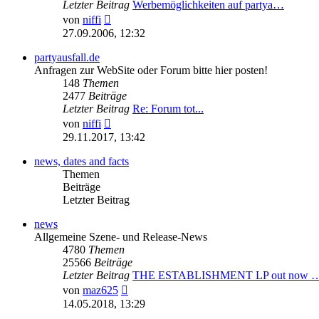
Letzter Beitrag
Werbemöglichkeiten auf partya…
Neuester
von
niffi
Beitrag
27.09.2006, 12:32
partyausfall.de
Anfragen zur WebSite oder Forum bitte hier posten!
148
Themen
2477
Beiträge
Letzter Beitrag
Re: Forum tot...
Neuester
von
niffi
Beitrag
29.11.2017, 13:42
news, dates and facts
Themen
Beiträge
Letzter Beitrag
news
Allgemeine Szene- und Release-News
4780
Themen
25566
Beiträge
Letzter Beitrag
THE ESTABLISHMENT LP out now 
Neuester
von
maz625
Beitrag
14.05.2018, 13:29