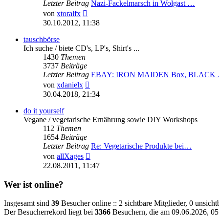
Letzter Beitrag
Nazi-Fackelmarsch in Wolgast …
Neuester
von
xtoralfx
Beitrag
30.10.2012, 11:38
tauschbörse
Ich suche / biete CD's, LP's, Shirt's ...
1430
Themen
3737
Beiträge
Letzter Beitrag
EBAY: IRON MAIDEN Box, BLACK
Neuester
von
xdanielx
Beitrag
30.04.2018, 21:34
do it yourself
Vegane / vegetarische Ernährung sowie DIY Workshops
112
Themen
1654
Beiträge
Letzter Beitrag
Re: Vegetarische Produkte bei…
Neuester
von
allXages
Beitrag
22.08.2011, 11:47
Wer ist online?
Insgesamt sind
39
Besucher online :: 2 sichtbare Mitglieder, 0 unsich
Der Besucherrekord liegt bei
3366
Besuchern, die am 09.06.2026, 05: