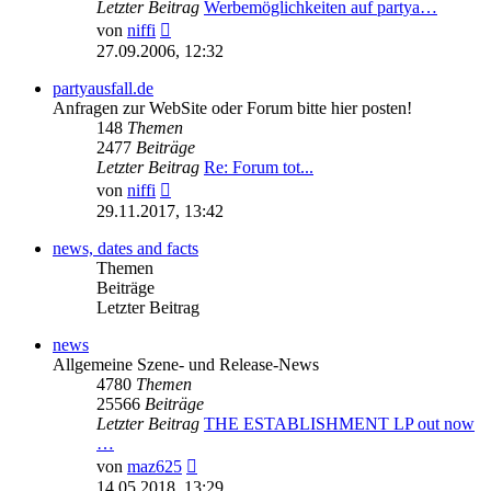
Letzter Beitrag
Werbemöglichkeiten auf partya…
Neuester
von
niffi
Beitrag
27.09.2006, 12:32
partyausfall.de
Anfragen zur WebSite oder Forum bitte hier posten!
148
Themen
2477
Beiträge
Letzter Beitrag
Re: Forum tot...
Neuester
von
niffi
Beitrag
29.11.2017, 13:42
news, dates and facts
Themen
Beiträge
Letzter Beitrag
news
Allgemeine Szene- und Release-News
4780
Themen
25566
Beiträge
Letzter Beitrag
THE ESTABLISHMENT LP out now
…
Neuester
von
maz625
Beitrag
14.05.2018, 13:29