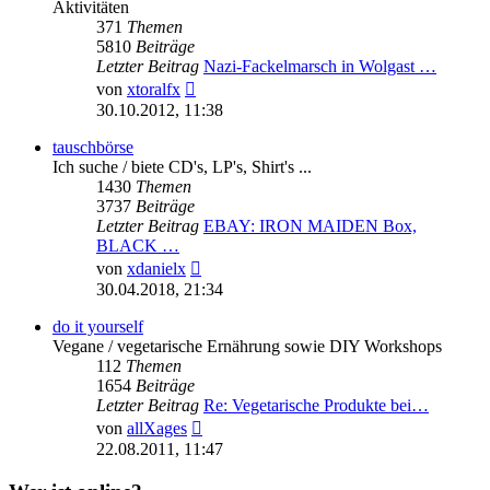
Aktivitäten
371
Themen
5810
Beiträge
Letzter Beitrag
Nazi-Fackelmarsch in Wolgast …
Neuester
von
xtoralfx
Beitrag
30.10.2012, 11:38
tauschbörse
Ich suche / biete CD's, LP's, Shirt's ...
1430
Themen
3737
Beiträge
Letzter Beitrag
EBAY: IRON MAIDEN Box,
BLACK …
Neuester
von
xdanielx
Beitrag
30.04.2018, 21:34
do it yourself
Vegane / vegetarische Ernährung sowie DIY Workshops
112
Themen
1654
Beiträge
Letzter Beitrag
Re: Vegetarische Produkte bei…
Neuester
von
allXages
Beitrag
22.08.2011, 11:47