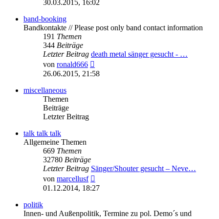
30.03.2015, 16:02
band-booking
Bandkontakte // Please post only band contact information
191
Themen
344
Beiträge
Letzter Beitrag
death metal sänger gesucht - …
Neuester
von
ronald666
Beitrag
26.06.2015, 21:58
miscellaneous
Themen
Beiträge
Letzter Beitrag
talk talk talk
Allgemeine Themen
669
Themen
32780
Beiträge
Letzter Beitrag
Sänger/Shouter gesucht – Neve…
Neuester
von
marcellusf
Beitrag
01.12.2014, 18:27
politik
Innen- und Außenpolitik, Termine zu pol. Demo´s und