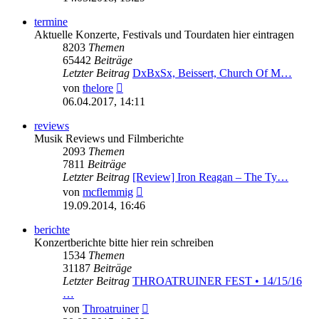
termine
Aktuelle Konzerte, Festivals und Tourdaten hier eintragen
8203
Themen
65442
Beiträge
Letzter Beitrag
DxBxSx, Beissert, Church Of M…
Neuester
von
thelore
Beitrag
06.04.2017, 14:11
reviews
Musik Reviews und Filmberichte
2093
Themen
7811
Beiträge
Letzter Beitrag
[Review] Iron Reagan – The Ty…
Neuester
von
mcflemmig
Beitrag
19.09.2014, 16:46
berichte
Konzertberichte bitte hier rein schreiben
1534
Themen
31187
Beiträge
Letzter Beitrag
THROATRUINER FEST • 14/15/16
…
Neuester
von
Throatruiner
Beitrag