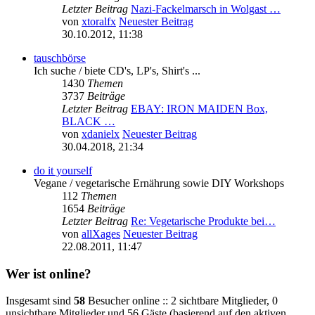
Letzter Beitrag
Nazi-Fackelmarsch in Wolgast …
von
xtoralfx
Neuester Beitrag
30.10.2012, 11:38
tauschbörse
Ich suche / biete CD's, LP's, Shirt's ...
1430
Themen
3737
Beiträge
Letzter Beitrag
EBAY: IRON MAIDEN Box,
BLACK …
von
xdanielx
Neuester Beitrag
30.04.2018, 21:34
do it yourself
Vegane / vegetarische Ernährung sowie DIY Workshops
112
Themen
1654
Beiträge
Letzter Beitrag
Re: Vegetarische Produkte bei…
von
allXages
Neuester Beitrag
22.08.2011, 11:47
Wer ist online?
Insgesamt sind
58
Besucher online :: 2 sichtbare Mitglieder, 0
unsichtbare Mitglieder und 56 Gäste (basierend auf den aktiven