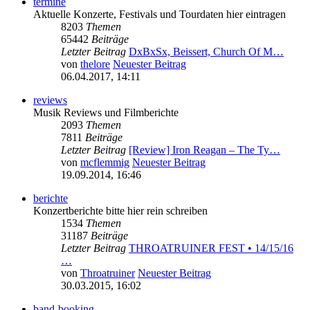
termine
Aktuelle Konzerte, Festivals und Tourdaten hier eintragen
8203
Themen
65442
Beiträge
Letzter Beitrag
DxBxSx, Beissert, Church Of M…
von
thelore
Neuester Beitrag
06.04.2017, 14:11
reviews
Musik Reviews und Filmberichte
2093
Themen
7811
Beiträge
Letzter Beitrag
[Review] Iron Reagan – The Ty…
von
mcflemmig
Neuester Beitrag
19.09.2014, 16:46
berichte
Konzertberichte bitte hier rein schreiben
1534
Themen
31187
Beiträge
Letzter Beitrag
THROATRUINER FEST • 14/15/16
…
von
Throatruiner
Neuester Beitrag
30.03.2015, 16:02
band-booking