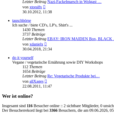
Letzter Beitrag
Nazi-Fackelmarsch in Wolgast …
Neuester
von
xtoralfx
Beitrag
30.10.2012, 11:38
tauschbörse
Ich suche / biete CD's, LP's, Shirt's ...
1430
Themen
3737
Beiträge
Letzter Beitrag
EBAY: IRON MAIDEN Box, BLACK
Neuester
von
xdanielx
Beitrag
30.04.2018, 21:34
do it yourself
Vegane / vegetarische Ernährung sowie DIY Workshops
112
Themen
1654
Beiträge
Letzter Beitrag
Re: Vegetarische Produkte bei…
Neuester
von
allXages
Beitrag
22.08.2011, 11:47
Wer ist online?
Insgesamt sind
116
Besucher online :: 2 sichtbare Mitglieder, 0 unsic
Der Besucherrekord liegt bei
3366
Besuchern, die am 09.06.2026, 05: