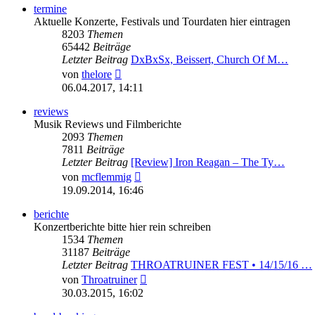
termine
Aktuelle Konzerte, Festivals und Tourdaten hier eintragen
8203
Themen
65442
Beiträge
Letzter Beitrag
DxBxSx, Beissert, Church Of M…
Neuester
von
thelore
Beitrag
06.04.2017, 14:11
reviews
Musik Reviews und Filmberichte
2093
Themen
7811
Beiträge
Letzter Beitrag
[Review] Iron Reagan – The Ty…
Neuester
von
mcflemmig
Beitrag
19.09.2014, 16:46
berichte
Konzertberichte bitte hier rein schreiben
1534
Themen
31187
Beiträge
Letzter Beitrag
THROATRUINER FEST • 14/15/16 …
Neuester
von
Throatruiner
Beitrag
30.03.2015, 16:02