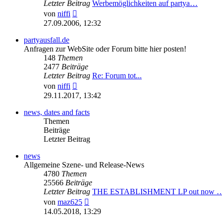
Letzter Beitrag
Werbemöglichkeiten auf partya…
Neuester
von
niffi
Beitrag
27.09.2006, 12:32
partyausfall.de
Anfragen zur WebSite oder Forum bitte hier posten!
148
Themen
2477
Beiträge
Letzter Beitrag
Re: Forum tot...
Neuester
von
niffi
Beitrag
29.11.2017, 13:42
news, dates and facts
Themen
Beiträge
Letzter Beitrag
news
Allgemeine Szene- und Release-News
4780
Themen
25566
Beiträge
Letzter Beitrag
THE ESTABLISHMENT LP out now 
Neuester
von
maz625
Beitrag
14.05.2018, 13:29