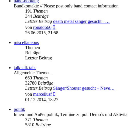
band-booking
Bandkontakte // Please post only band contact information
191
Themen
344
Beiträge
Letzter Beitrag
death metal sänger gesucht - …
Neuester
von
ronald666
Beitrag
26.06.2015, 21:58
miscellaneous
Themen
Beiträge
Letzter Beitrag
talk talk talk
Allgemeine Themen
669
Themen
32780
Beiträge
Letzter Beitrag
Sänger/Shouter gesucht – Neve…
Neuester
von
marcellusf
Beitrag
01.12.2014, 18:27
politik
Innen- und Außenpolitik, Termine zu pol. Demo´s und Aktivitä
371
Themen
5810
Beiträge