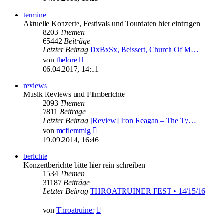
termine
Aktuelle Konzerte, Festivals und Tourdaten hier eintragen
8203
Themen
65442
Beiträge
Letzter Beitrag
DxBxSx, Beissert, Church Of M…
Neuester
von
thelore
Beitrag
06.04.2017, 14:11
reviews
Musik Reviews und Filmberichte
2093
Themen
7811
Beiträge
Letzter Beitrag
[Review] Iron Reagan – The Ty…
Neuester
von
mcflemmig
Beitrag
19.09.2014, 16:46
berichte
Konzertberichte bitte hier rein schreiben
1534
Themen
31187
Beiträge
Letzter Beitrag
THROATRUINER FEST • 14/15/16
…
Neuester
von
Throatruiner
Beitrag