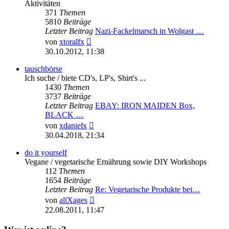
Aktivitäten
371
Themen
5810
Beiträge
Letzter Beitrag
Nazi-Fackelmarsch in Wolgast …
Neuester
von
xtoralfx
Beitrag
30.10.2012, 11:38
tauschbörse
Ich suche / biete CD's, LP's, Shirt's ...
1430
Themen
3737
Beiträge
Letzter Beitrag
EBAY: IRON MAIDEN Box,
BLACK …
Neuester
von
xdanielx
Beitrag
30.04.2018, 21:34
do it yourself
Vegane / vegetarische Ernährung sowie DIY Workshops
112
Themen
1654
Beiträge
Letzter Beitrag
Re: Vegetarische Produkte bei…
Neuester
von
allXages
Beitrag
22.08.2011, 11:47