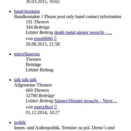
30.03.2015, 16:02
band-booking
Bandkontakte // Please post only band contact information
191
Themen
344
Beiträge
Letzter Beitrag
death metal sänger gesucht - …
Neuester
von
ronald666
Beitrag
26.06.2015, 21:58
miscellaneous
Themen
Beiträge
Letzter Beitrag
talk talk talk
Allgemeine Themen
669
Themen
32780
Beiträge
Letzter Beitrag
Sänger/Shouter gesucht – Neve…
Neuester
von
marcellusf
Beitrag
01.12.2014, 18:27
politik
Innen- und Außenpolitik, Termine zu pol. Demo´s und