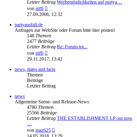
Letzter Beitrag
Werbemöglichkeiten auf partya…
Neuester
von
niffi
Beitrag
27.09.2006, 12:32
partyausfall.de
Anfragen zur WebSite oder Forum bitte hier posten!
148
Themen
2477
Beiträge
Letzter Beitrag
Re: Forum tot...
Neuester
von
niffi
Beitrag
29.11.2017, 13:42
news, dates and facts
Themen
Beiträge
Letzter Beitrag
news
Allgemeine Szene- und Release-News
4780
Themen
25566
Beiträge
Letzter Beitrag
THE ESTABLISHMENT LP out now
…
Neuester
von
maz625
Beitrag
14.05.2018, 13:29