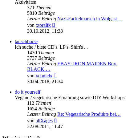
Aktivitäten
371
Themen
5810
Beiträge
Letzter Beitrag
Nazi-Fackelmarsch in Wolgast …
Neuester
von
xtoralfx
Beitrag
30.10.2012, 11:38
tauschbörse
Ich suche / biete CD's, LP's, Shirt's ...
1430
Themen
3737
Beiträge
Letzter Beitrag
EBAY: IRON MAIDEN Box,
BLACK …
Neuester
von
xdanielx
Beitrag
30.04.2018, 21:34
do it yourself
Vegane / vegetarische Ernährung sowie DIY Workshops
112
Themen
1654
Beiträge
Letzter Beitrag
Re: Vegetarische Produkte bei…
Neuester
von
allXages
Beitrag
22.08.2011, 11:47