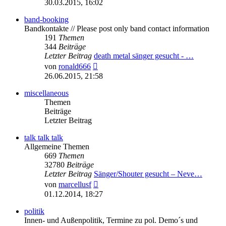
30.03.2015, 16:02
band-booking
Bandkontakte // Please post only band contact information
191
Themen
344
Beiträge
Letzter Beitrag
death metal sänger gesucht - …
Neuester
von
ronald666
Beitrag
26.06.2015, 21:58
miscellaneous
Themen
Beiträge
Letzter Beitrag
talk talk talk
Allgemeine Themen
669
Themen
32780
Beiträge
Letzter Beitrag
Sänger/Shouter gesucht – Neve…
Neuester
von
marcellusf
Beitrag
01.12.2014, 18:27
politik
Innen- und Außenpolitik, Termine zu pol. Demo´s und