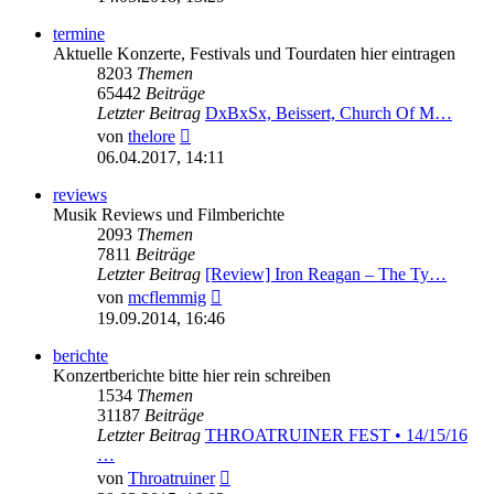
termine
Aktuelle Konzerte, Festivals und Tourdaten hier eintragen
8203
Themen
65442
Beiträge
Letzter Beitrag
DxBxSx, Beissert, Church Of M…
Neuester
von
thelore
Beitrag
06.04.2017, 14:11
reviews
Musik Reviews und Filmberichte
2093
Themen
7811
Beiträge
Letzter Beitrag
[Review] Iron Reagan – The Ty…
Neuester
von
mcflemmig
Beitrag
19.09.2014, 16:46
berichte
Konzertberichte bitte hier rein schreiben
1534
Themen
31187
Beiträge
Letzter Beitrag
THROATRUINER FEST • 14/15/16
…
Neuester
von
Throatruiner
Beitrag