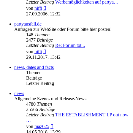
Letzter Beitrag
Werbemöglichkeiten auf partya…
Neuester
von
niffi
Beitrag
27.09.2006, 12:32
partyausfall.de
Anfragen zur WebSite oder Forum bitte hier posten!
148
Themen
2477
Beiträge
Letzter Beitrag
Re: Forum tot...
Neuester
von
niffi
Beitrag
29.11.2017, 13:42
news, dates and facts
Themen
Beiträge
Letzter Beitrag
news
Allgemeine Szene- und Release-News
4780
Themen
25566
Beiträge
Letzter Beitrag
THE ESTABLISHMENT LP out now
…
Neuester
von
maz625
Beitrag
14.05.2018, 13:29