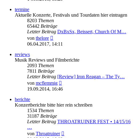
termine
Aktuelle Konzerte, Festivals und Tourdaten hier eintragen
8203
Themen
65442
Beiträge
Letzter Beitrag
DxBxSx, Beissert, Church Of M…
Neuester
von
thelore
Beitrag
06.04.2017, 14:11
reviews
Musik Reviews und Filmberichte
2093
Themen
7811
Beiträge
Letzter Beitrag
[Review] Iron Reagan – The Ty…
Neuester
von
mcflemmig
Beitrag
19.09.2014, 16:46
berichte
Konzertberichte bitte hier rein schreiben
1534
Themen
31187
Beiträge
Letzter Beitrag
THROATRUINER FEST • 14/15/16
…
Neuester
von
Throatruiner
Beitrag