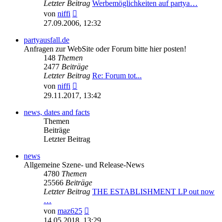
Letzter Beitrag
Werbemöglichkeiten auf partya…
Neuester
von
niffi
Beitrag
27.09.2006, 12:32
partyausfall.de
Anfragen zur WebSite oder Forum bitte hier posten!
148
Themen
2477
Beiträge
Letzter Beitrag
Re: Forum tot...
Neuester
von
niffi
Beitrag
29.11.2017, 13:42
news, dates and facts
Themen
Beiträge
Letzter Beitrag
news
Allgemeine Szene- und Release-News
4780
Themen
25566
Beiträge
Letzter Beitrag
THE ESTABLISHMENT LP out now
…
Neuester
von
maz625
Beitrag
14.05.2018, 13:29