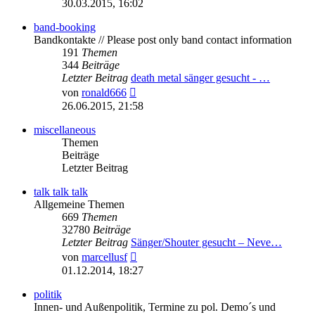
30.03.2015, 16:02
band-booking
Bandkontakte // Please post only band contact information
191
Themen
344
Beiträge
Letzter Beitrag
death metal sänger gesucht - …
Neuester
von
ronald666
Beitrag
26.06.2015, 21:58
miscellaneous
Themen
Beiträge
Letzter Beitrag
talk talk talk
Allgemeine Themen
669
Themen
32780
Beiträge
Letzter Beitrag
Sänger/Shouter gesucht – Neve…
Neuester
von
marcellusf
Beitrag
01.12.2014, 18:27
politik
Innen- und Außenpolitik, Termine zu pol. Demo´s und