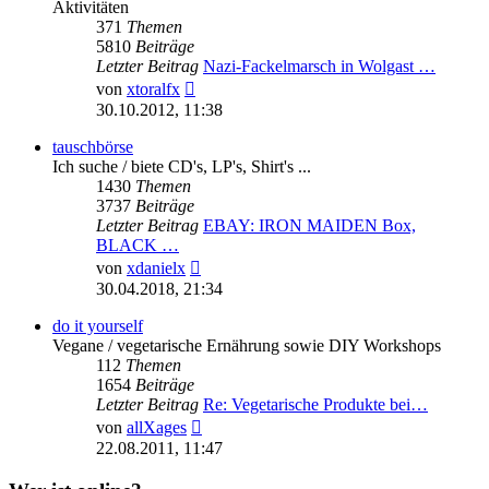
Aktivitäten
371
Themen
5810
Beiträge
Letzter Beitrag
Nazi-Fackelmarsch in Wolgast …
Neuester
von
xtoralfx
Beitrag
30.10.2012, 11:38
tauschbörse
Ich suche / biete CD's, LP's, Shirt's ...
1430
Themen
3737
Beiträge
Letzter Beitrag
EBAY: IRON MAIDEN Box,
BLACK …
Neuester
von
xdanielx
Beitrag
30.04.2018, 21:34
do it yourself
Vegane / vegetarische Ernährung sowie DIY Workshops
112
Themen
1654
Beiträge
Letzter Beitrag
Re: Vegetarische Produkte bei…
Neuester
von
allXages
Beitrag
22.08.2011, 11:47