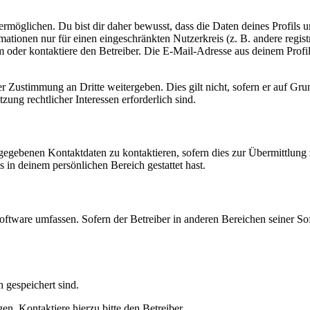
möglichen. Du bist dir daher bewusst, dass die Daten deines Profils und
mationen nur für einen eingeschränkten Nutzerkreis (z. B. andere regist
oder kontaktiere den Betreiber. Die E-Mail-Adresse aus deinem Profil 
r Zustimmung an Dritte weitergeben. Dies gilt nicht, sofern er auf Gr
zung rechtlicher Interessen erforderlich sind.
ngegebenen Kontaktdaten zu kontaktieren, sofern dies zur Übermittlung z
s in deinem persönlichen Bereich gestattet hast.
oftware umfassen. Sofern der Betreiber in anderen Bereichen seiner So
h gespeichert sind.
n. Kontaktiere hierzu bitte den Betreiber.