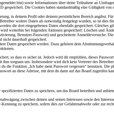
angemeldet bist) sowie Informationen über deine Teilnahme an Umfragen
ID gespeichert. Die Cookies haben standardmäßig eine Gültigkeit von e
ierung, in deinem Profil oder deinem persönlichem Bereich angibst. Für
reiber weitere Daten als notwendig festgelegt wurden, so ist dies für 
 werden die dort eingegebenen Daten ebenfalls gespeichert. Gleiches gi
e wird weiterhin bei folgenden Aktionen gespeichert: Löschen und Änd
ktivierung, Benutzer-Passwort) und gescheiterte Anmeldeversuche. D
d nicht dauerhaft gespeichert.
eitere Daten gespeichert werden. Dazu gehören dein Abstimmungsverhal
nktionen.
ert, so dass es sicher ist. Jedoch wird dir empfohlen, dieses Passwor
it ihm sorgsam um. Insbesondere wird dich kein Vertreter des Betreibe
nst du die Funktion „Ich habe mein Passwort vergessen“ benutzen. Di
asswort an diese Adresse, mit dem du dann auf das Board zugreifen kan
r spezifizierten Daten zu speichern, um das Board betreiben und anbiet
ssenabwägung zwischen deinen und seinen Interessen sowie den Interes
-Kennung zu speichern, sofern dies zur Gefahrenabwehr oder zur recht