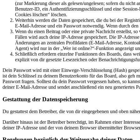
(zur Markierung dieser als gelesen/ungelesen; sofern du nicht 
Benutzer-ID, ein Authentifizierungsschlüssel und eine Session-
Cookies löschen“ löschen.
Weiterhin werden die Daten gespeichert, die du bei der Registr
E-Mail-Adresse und ein Passwort notwendig. Wenn durch den Bet
Wenn du einen Beitrag oder eine private Nachricht erstellst, so
Fällen wird auch deine IP-Adresse gespeichert. Die IP-Adress
Änderungen an zentralen Profildaten (E-Mail-Adresse, Kontoa
Agent) wird nur in der „Wer ist online?“-Funktion angezeigt un
Schließlich erfordern einzelne Funktionen des Boards, dass w
explizit von dir gesetzte Lesezeichen oder Benachrichtigungsfu
Dein Passwort wird mit einer Einwege-Verschlüsselung (Hash) gespeich
ist dein Schlüssel zu deinem Benutzerkonto für das Board, also geh m
Passwort fragen. Solltest du dein Passwort vergessen haben, so kan
deiner E-Mail-Adresse und sendet anschließend ein neu generiertes P
Gestattung der Datenspeicherung
Du gestattest dem Betreiber, die von dir eingegebenen und oben nähe
Darüber hinaus ist der Betreiber berechtigt, im Rahmen einer Intere
deiner IP-Adresse und der von deinem Browser übermittelter Browser
Regelungen bezüglich der Weitergabe deiner Daten