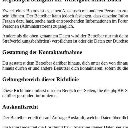
Zweck eines Boards ist es, einen Austausch mit anderen Personen zu er
sein können. Der Betreiber kann jedoch festlegen, dass einzelne Infor
Fragen dazu hast, suche nach entsprechenden Informationen im Forum 
Personen (Administratoren) zugänglich.
Andere als die oben genannten Daten wird der Betreiber nur mit deine
Strafverfolgungsbehörden) verpflichtet ist oder die Daten zur Durchset
Gestattung der Kontaktaufnahme
Du gestattest dem Betreiber darüber hinaus, dich unter den von dir a
hinaus dürfen er und andere Benutzer dich kontaktieren, sofern du die
Geltungsbereich dieser Richtlinie
Diese Richtlinie umfasst nur den Bereich der Seiten, die die phpBB-S
darüber gesondert informieren.
Auskunftsrecht
Der Betreiber erteilt dir auf Anfrage Auskunft, welche Daten über dic
Du kannst jederzeit die Löschung bzw. Sperrung deiner Daten verlange