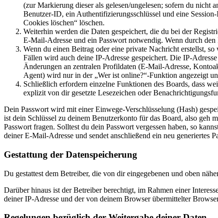
(zur Markierung dieser als gelesen/ungelesen; sofern du nicht 
Benutzer-ID, ein Authentifizierungsschlüssel und eine Session-
Cookies löschen“ löschen.
Weiterhin werden die Daten gespeichert, die du bei der Registr
E-Mail-Adresse und ein Passwort notwendig. Wenn durch den Bet
Wenn du einen Beitrag oder eine private Nachricht erstellst, so
Fällen wird auch deine IP-Adresse gespeichert. Die IP-Adress
Änderungen an zentralen Profildaten (E-Mail-Adresse, Kontoa
Agent) wird nur in der „Wer ist online?“-Funktion angezeigt un
Schließlich erfordern einzelne Funktionen des Boards, dass w
explizit von dir gesetzte Lesezeichen oder Benachrichtigungsfu
Dein Passwort wird mit einer Einwege-Verschlüsselung (Hash) gespeich
ist dein Schlüssel zu deinem Benutzerkonto für das Board, also geh m
Passwort fragen. Solltest du dein Passwort vergessen haben, so kan
deiner E-Mail-Adresse und sendet anschließend ein neu generiertes P
Gestattung der Datenspeicherung
Du gestattest dem Betreiber, die von dir eingegebenen und oben nähe
Darüber hinaus ist der Betreiber berechtigt, im Rahmen einer Intere
deiner IP-Adresse und der von deinem Browser übermittelter Browser
Regelungen bezüglich der Weitergabe deiner Daten