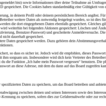
angemeldet bist) sowie Informationen über deine Teilnahme an Umfragen
ID gespeichert. Die Cookies haben standardmäßig eine Gültigkeit von e
ierung, in deinem Profil oder deinem persönlichem Bereich angibst. Für
reiber weitere Daten als notwendig festgelegt wurden, so ist dies für 
 werden die dort eingegebenen Daten ebenfalls gespeichert. Gleiches gi
e wird weiterhin bei folgenden Aktionen gespeichert: Löschen und Änd
ktivierung, Benutzer-Passwort) und gescheiterte Anmeldeversuche. D
d nicht dauerhaft gespeichert.
eitere Daten gespeichert werden. Dazu gehören dein Abstimmungsverhal
nktionen.
ert, so dass es sicher ist. Jedoch wird dir empfohlen, dieses Passwor
it ihm sorgsam um. Insbesondere wird dich kein Vertreter des Betreibe
nst du die Funktion „Ich habe mein Passwort vergessen“ benutzen. Di
asswort an diese Adresse, mit dem du dann auf das Board zugreifen kan
r spezifizierten Daten zu speichern, um das Board betreiben und anbiet
ssenabwägung zwischen deinen und seinen Interessen sowie den Interes
-Kennung zu speichern, sofern dies zur Gefahrenabwehr oder zur recht