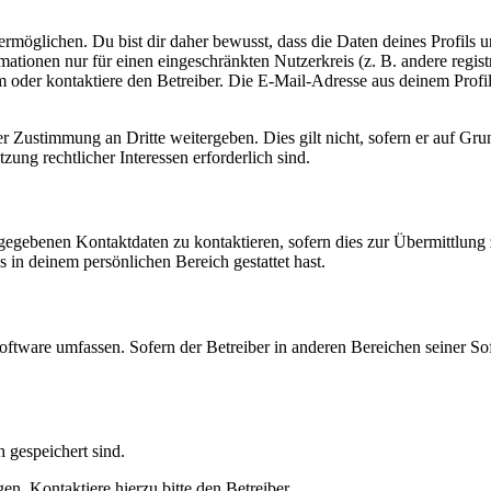
möglichen. Du bist dir daher bewusst, dass die Daten deines Profils und
mationen nur für einen eingeschränkten Nutzerkreis (z. B. andere regist
oder kontaktiere den Betreiber. Die E-Mail-Adresse aus deinem Profil 
r Zustimmung an Dritte weitergeben. Dies gilt nicht, sofern er auf Gr
zung rechtlicher Interessen erforderlich sind.
ngegebenen Kontaktdaten zu kontaktieren, sofern dies zur Übermittlung z
s in deinem persönlichen Bereich gestattet hast.
oftware umfassen. Sofern der Betreiber in anderen Bereichen seiner So
h gespeichert sind.
n. Kontaktiere hierzu bitte den Betreiber.