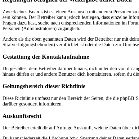
Zweck eines Boards ist es, einen Austausch mit anderen Personen zu er
sein können. Der Betreiber kann jedoch festlegen, dass einzelne Infor
Fragen dazu hast, suche nach entsprechenden Informationen im Forum 
Personen (Administratoren) zugänglich.
Andere als die oben genannten Daten wird der Betreiber nur mit deine
Strafverfolgungsbehörden) verpflichtet ist oder die Daten zur Durchset
Gestattung der Kontaktaufnahme
Du gestattest dem Betreiber darüber hinaus, dich unter den von dir a
hinaus dürfen er und andere Benutzer dich kontaktieren, sofern du die
Geltungsbereich dieser Richtlinie
Diese Richtlinie umfasst nur den Bereich der Seiten, die die phpBB-S
darüber gesondert informieren.
Auskunftsrecht
Der Betreiber erteilt dir auf Anfrage Auskunft, welche Daten über dic
Du kannst jederzeit die Löschung bzw. Sperrung deiner Daten verlange