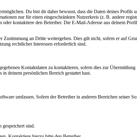
möglichen. Du bist dir daher bewusst, dass die Daten deines Profils und
mationen nur für einen eingeschränkten Nutzerkreis (z. B. andere regist
oder kontaktiere den Betreiber. Die E-Mail-Adresse aus deinem Profil 
r Zustimmung an Dritte weitergeben. Dies gilt nicht, sofern er auf Gr
zung rechtlicher Interessen erforderlich sind.
ngegebenen Kontaktdaten zu kontaktieren, sofern dies zur Übermittlung z
s in deinem persönlichen Bereich gestattet hast.
oftware umfassen. Sofern der Betreiber in anderen Bereichen seiner So
h gespeichert sind.
n. Kontaktiere hierzu bitte den Betreiber.