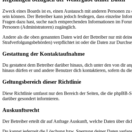
Zweck eines Boards ist es, einen Austausch mit anderen Personen zu er
sein können. Der Betreiber kann jedoch festlegen, dass einzelne Infor
Fragen dazu hast, suche nach entsprechenden Informationen im Forum 
Personen (Administratoren) zugänglich.
Andere als die oben genannten Daten wird der Betreiber nur mit deine
Strafverfolgungsbehörden) verpflichtet ist oder die Daten zur Durchset
Gestattung der Kontaktaufnahme
Du gestattest dem Betreiber darüber hinaus, dich unter den von dir a
hinaus dürfen er und andere Benutzer dich kontaktieren, sofern du die
Geltungsbereich dieser Richtlinie
Diese Richtlinie umfasst nur den Bereich der Seiten, die die phpBB-S
darüber gesondert informieren.
Auskunftsrecht
Der Betreiber erteilt dir auf Anfrage Auskunft, welche Daten über dic
Du kannst jederzeit die Löschung bzw. Sperrung deiner Daten verlange