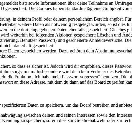
angemeldet bist) sowie Informationen über deine Teilnahme an Umfragen
ID gespeichert. Die Cookies haben standardmäßig eine Gültigkeit von e
ierung, in deinem Profil oder deinem persönlichem Bereich angibst. Für
reiber weitere Daten als notwendig festgelegt wurden, so ist dies für 
 werden die dort eingegebenen Daten ebenfalls gespeichert. Gleiches gi
e wird weiterhin bei folgenden Aktionen gespeichert: Löschen und Änd
ktivierung, Benutzer-Passwort) und gescheiterte Anmeldeversuche. D
d nicht dauerhaft gespeichert.
eitere Daten gespeichert werden. Dazu gehören dein Abstimmungsverhal
nktionen.
ert, so dass es sicher ist. Jedoch wird dir empfohlen, dieses Passwor
it ihm sorgsam um. Insbesondere wird dich kein Vertreter des Betreibe
nst du die Funktion „Ich habe mein Passwort vergessen“ benutzen. Di
asswort an diese Adresse, mit dem du dann auf das Board zugreifen kan
r spezifizierten Daten zu speichern, um das Board betreiben und anbiet
ssenabwägung zwischen deinen und seinen Interessen sowie den Interes
-Kennung zu speichern, sofern dies zur Gefahrenabwehr oder zur recht