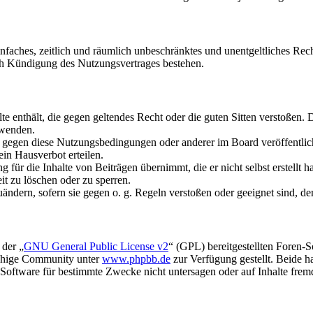
 einfaches, zeitlich und räumlich unbeschränktes und unentgeltliches R
ch Kündigung des Nutzungsvertrages bestehen.
alte enthält, die gegen geltendes Recht oder die guten Sitten verstoßen. 
rwenden.
n gegen diese Nutzungsbedingungen oder anderer im Board veröffentli
in Hausverbot erteilen.
für die Inhalte von Beiträgen übernimmt, die er nicht selbst erstellt 
it zu löschen oder zu sperren.
uändern, sofern sie gegen o. g. Regeln verstoßen oder geeignet sind, 
 der „
GNU General Public License v2
“ (GPL) bereitgestellten Foren-
achige Community unter
www.phpbb.de
zur Verfügung gestellt. Beide h
oftware für bestimmte Zwecke nicht untersagen oder auf Inhalte frem