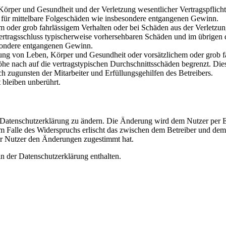
rper und Gesundheit und der Verletzung wesentlicher Vertragspflichten
ch für mittelbare Folgeschäden wie insbesondere entgangenen Gewinn.
em oder grob fahrlässigem Verhalten oder bei Schäden aus der Verletz
i Vertragsschluss typischerweise vorhersehbaren Schäden und im übrigen
besondere entgangenen Gewinn.
ng von Leben, Körper und Gesundheit oder vorsätzlichem oder grob fah
e nach auf die vertragstypischen Durchschnittsschäden begrenzt. Dies
h zugunsten der Mitarbeiter und Erfüllungsgehilfen des Betreibers.
bleiben unberührt.
e Datenschutzerklärung zu ändern. Die Änderung wird dem Nutzer per E-
m Falle des Widerspruchs erlischt das zwischen dem Betreiber und dem 
er Nutzer den Änderungen zugestimmt hat.
n der Datenschutzerklärung enthalten.