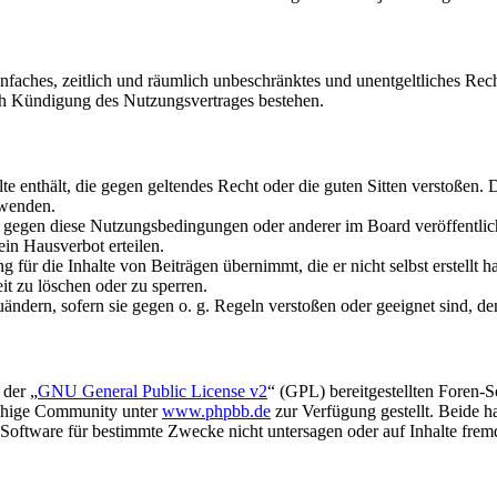
 einfaches, zeitlich und räumlich unbeschränktes und unentgeltliches R
ch Kündigung des Nutzungsvertrages bestehen.
alte enthält, die gegen geltendes Recht oder die guten Sitten verstoßen. 
rwenden.
n gegen diese Nutzungsbedingungen oder anderer im Board veröffentli
in Hausverbot erteilen.
für die Inhalte von Beiträgen übernimmt, die er nicht selbst erstellt 
it zu löschen oder zu sperren.
uändern, sofern sie gegen o. g. Regeln verstoßen oder geeignet sind, 
 der „
GNU General Public License v2
“ (GPL) bereitgestellten Foren-
achige Community unter
www.phpbb.de
zur Verfügung gestellt. Beide h
oftware für bestimmte Zwecke nicht untersagen oder auf Inhalte frem