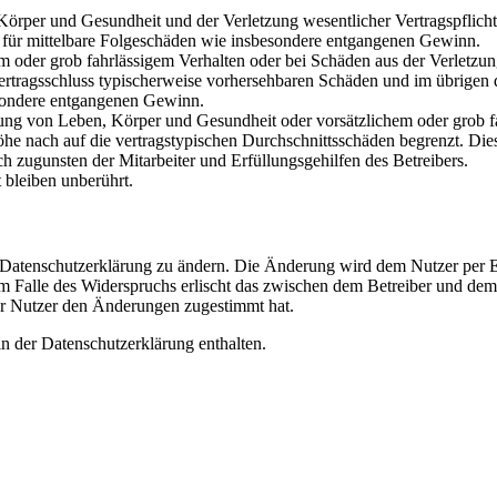
rper und Gesundheit und der Verletzung wesentlicher Vertragspflichten
ch für mittelbare Folgeschäden wie insbesondere entgangenen Gewinn.
em oder grob fahrlässigem Verhalten oder bei Schäden aus der Verletz
i Vertragsschluss typischerweise vorhersehbaren Schäden und im übrigen
besondere entgangenen Gewinn.
ng von Leben, Körper und Gesundheit oder vorsätzlichem oder grob fah
e nach auf die vertragstypischen Durchschnittsschäden begrenzt. Dies
h zugunsten der Mitarbeiter und Erfüllungsgehilfen des Betreibers.
bleiben unberührt.
e Datenschutzerklärung zu ändern. Die Änderung wird dem Nutzer per E-
m Falle des Widerspruchs erlischt das zwischen dem Betreiber und dem 
er Nutzer den Änderungen zugestimmt hat.
n der Datenschutzerklärung enthalten.