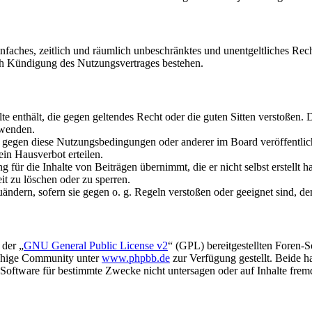
 einfaches, zeitlich und räumlich unbeschränktes und unentgeltliches R
ch Kündigung des Nutzungsvertrages bestehen.
alte enthält, die gegen geltendes Recht oder die guten Sitten verstoßen. 
rwenden.
n gegen diese Nutzungsbedingungen oder anderer im Board veröffentli
in Hausverbot erteilen.
für die Inhalte von Beiträgen übernimmt, die er nicht selbst erstellt 
it zu löschen oder zu sperren.
uändern, sofern sie gegen o. g. Regeln verstoßen oder geeignet sind, 
 der „
GNU General Public License v2
“ (GPL) bereitgestellten Foren-
achige Community unter
www.phpbb.de
zur Verfügung gestellt. Beide h
oftware für bestimmte Zwecke nicht untersagen oder auf Inhalte frem