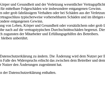
rper und Gesundheit und der Verletzung wesentlicher Vertragspflichten
ch für mittelbare Folgeschäden wie insbesondere entgangenen Gewinn.
em oder grob fahrlässigem Verhalten oder bei Schäden aus der Verletz
i Vertragsschluss typischerweise vorhersehbaren Schäden und im übrigen
besondere entgangenen Gewinn.
ng von Leben, Körper und Gesundheit oder vorsätzlichem oder grob fah
e nach auf die vertragstypischen Durchschnittsschäden begrenzt. Dies
h zugunsten der Mitarbeiter und Erfüllungsgehilfen des Betreibers.
bleiben unberührt.
e Datenschutzerklärung zu ändern. Die Änderung wird dem Nutzer per E-
m Falle des Widerspruchs erlischt das zwischen dem Betreiber und dem 
er Nutzer den Änderungen zugestimmt hat.
n der Datenschutzerklärung enthalten.