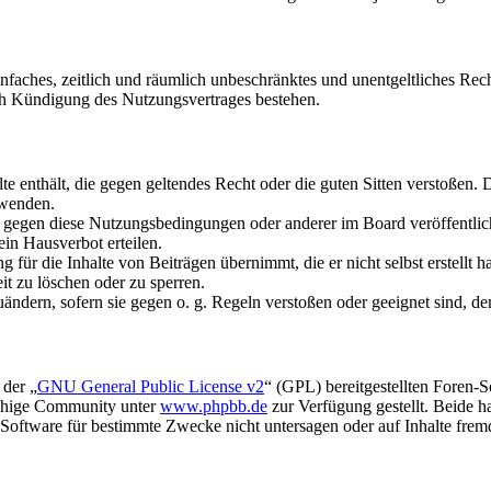
 einfaches, zeitlich und räumlich unbeschränktes und unentgeltliches R
ch Kündigung des Nutzungsvertrages bestehen.
alte enthält, die gegen geltendes Recht oder die guten Sitten verstoßen. 
rwenden.
n gegen diese Nutzungsbedingungen oder anderer im Board veröffentli
in Hausverbot erteilen.
für die Inhalte von Beiträgen übernimmt, die er nicht selbst erstellt 
it zu löschen oder zu sperren.
uändern, sofern sie gegen o. g. Regeln verstoßen oder geeignet sind, 
 der „
GNU General Public License v2
“ (GPL) bereitgestellten Foren-
achige Community unter
www.phpbb.de
zur Verfügung gestellt. Beide h
oftware für bestimmte Zwecke nicht untersagen oder auf Inhalte frem