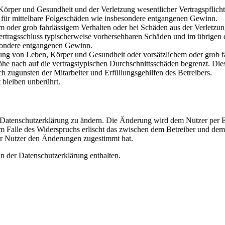
rper und Gesundheit und der Verletzung wesentlicher Vertragspflichten
ch für mittelbare Folgeschäden wie insbesondere entgangenen Gewinn.
em oder grob fahrlässigem Verhalten oder bei Schäden aus der Verletz
i Vertragsschluss typischerweise vorhersehbaren Schäden und im übrigen
besondere entgangenen Gewinn.
ng von Leben, Körper und Gesundheit oder vorsätzlichem oder grob fah
e nach auf die vertragstypischen Durchschnittsschäden begrenzt. Dies
h zugunsten der Mitarbeiter und Erfüllungsgehilfen des Betreibers.
bleiben unberührt.
e Datenschutzerklärung zu ändern. Die Änderung wird dem Nutzer per E-
m Falle des Widerspruchs erlischt das zwischen dem Betreiber und dem 
er Nutzer den Änderungen zugestimmt hat.
n der Datenschutzerklärung enthalten.