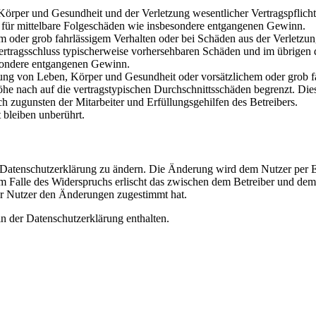
rper und Gesundheit und der Verletzung wesentlicher Vertragspflichten
ch für mittelbare Folgeschäden wie insbesondere entgangenen Gewinn.
em oder grob fahrlässigem Verhalten oder bei Schäden aus der Verletz
i Vertragsschluss typischerweise vorhersehbaren Schäden und im übrigen
besondere entgangenen Gewinn.
ng von Leben, Körper und Gesundheit oder vorsätzlichem oder grob fah
e nach auf die vertragstypischen Durchschnittsschäden begrenzt. Dies
h zugunsten der Mitarbeiter und Erfüllungsgehilfen des Betreibers.
bleiben unberührt.
e Datenschutzerklärung zu ändern. Die Änderung wird dem Nutzer per E-
m Falle des Widerspruchs erlischt das zwischen dem Betreiber und dem 
er Nutzer den Änderungen zugestimmt hat.
n der Datenschutzerklärung enthalten.