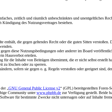
 einfaches, zeitlich und räumlich unbeschränktes und unentgeltliches R
ch Kündigung des Nutzungsvertrages bestehen.
alte enthält, die gegen geltendes Recht oder die guten Sitten verstoßen. 
rwenden.
n gegen diese Nutzungsbedingungen oder anderer im Board veröffentli
in Hausverbot erteilen.
für die Inhalte von Beiträgen übernimmt, die er nicht selbst erstellt 
it zu löschen oder zu sperren.
uändern, sofern sie gegen o. g. Regeln verstoßen oder geeignet sind, 
 der „
GNU General Public License v2
“ (GPL) bereitgestellten Foren-
achige Community unter
www.phpbb.de
zur Verfügung gestellt. Beide h
oftware für bestimmte Zwecke nicht untersagen oder auf Inhalte frem