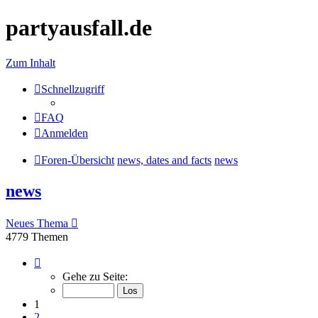
partyausfall.de
Zum Inhalt
Schnellzugriff
FAQ
Anmelden
Foren-Übersicht
news, dates and facts
news
news
Neues Thema
4779 Themen
Seite
1
Gehe zu Seite:
von
192
1
2