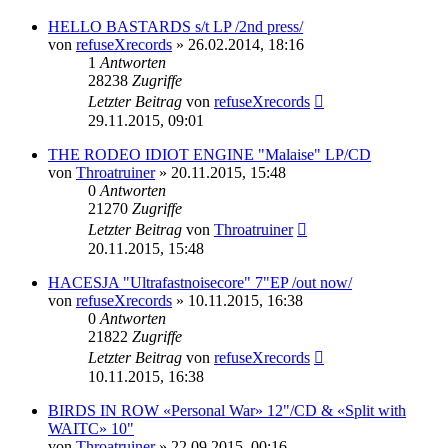
HELLO BASTARDS s/t LP /2nd press/
von
refuseXrecords
»
26.02.2014, 18:16
1
Antworten
28238
Zugriffe
Letzter Beitrag
von
refuseXrecords
29.11.2015, 09:01
THE RODEO IDIOT ENGINE "Malaise" LP/CD
von
Throatruiner
»
20.11.2015, 15:48
0
Antworten
21270
Zugriffe
Letzter Beitrag
von
Throatruiner
20.11.2015, 15:48
HACESJA "Ultrafastnoisecore" 7"EP /out now/
von
refuseXrecords
»
10.11.2015, 16:38
0
Antworten
21822
Zugriffe
Letzter Beitrag
von
refuseXrecords
10.11.2015, 16:38
BIRDS IN ROW «Personal War» 12"/CD & «Split with
WAITC» 10"
von
Throatruiner
»
22.09.2015, 00:16