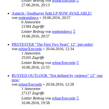
Letzter Beitrag
von
refuseXrecords
27.06.2016, 20:13
Autarch / Soothsayer Split LP NOW AVAILABLE!
von
replenishrecs
»
19.06.2016, 20:57
0
Antworten
21584
Zugriffe
Letzter Beitrag
von
replenishrecs
19.06.2016, 20:57
PROTESTER "The First Two Years" 12" /pre-order/
von
refuseXrecords
»
20.04.2016, 12:34
1
Antworten
25165
Zugriffe
Letzter Beitrag
von
refuseXrecords
10.06.2016, 21:55
BUSTED OUTLOOK "Not defined by violence" 12" /out
now/
von
refuseXrecords
»
20.04.2016, 12:28
1
Antworten
27137
Zugriffe
Letzter Beitrag
von
refuseXrecords
10.06.2016, 19:58