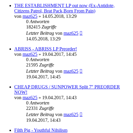
THE ESTABLISHMENT LP out now (Ex-Antidote,
Citizens Patrol, Brat Pack,Born From Pain)
von
maz625
»
14.05.2018, 13:29
0
Antworten
182415
Zugriffe
Letzter Beitrag
von
maz625
14.05.2018, 13:29
ABRISS - ABRISS LP Preorder!
von
maz625
»
19.04.2017, 14:45
0
Antworten
21595
Zugriffe
Letzter Beitrag
von
maz625
19.04.2017, 14:45
CHEAP DRUGS / SUNPOWER Split 7'' PREORDER
NOW!
von
maz625
»
19.04.2017, 14:43
0
Antworten
22331
Zugriffe
Letzter Beitrag
von
maz625
19.04.2017, 14:43
Filth Pig - Youthful Nihilism