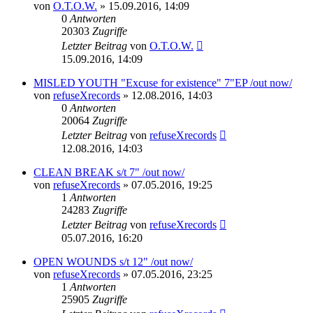
von
O.T.O.W.
»
15.09.2016, 14:09
0
Antworten
20303
Zugriffe
Letzter Beitrag
von
O.T.O.W.
15.09.2016, 14:09
MISLED YOUTH "Excuse for existence" 7"EP /out now/
von
refuseXrecords
»
12.08.2016, 14:03
0
Antworten
20064
Zugriffe
Letzter Beitrag
von
refuseXrecords
12.08.2016, 14:03
CLEAN BREAK s/t 7" /out now/
von
refuseXrecords
»
07.05.2016, 19:25
1
Antworten
24283
Zugriffe
Letzter Beitrag
von
refuseXrecords
05.07.2016, 16:20
OPEN WOUNDS s/t 12" /out now/
von
refuseXrecords
»
07.05.2016, 23:25
1
Antworten
25905
Zugriffe