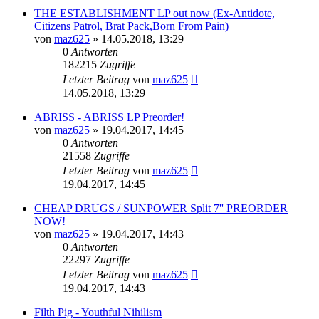
THE ESTABLISHMENT LP out now (Ex-Antidote,
Citizens Patrol, Brat Pack,Born From Pain)
von
maz625
»
14.05.2018, 13:29
0
Antworten
182215
Zugriffe
Letzter Beitrag
von
maz625
14.05.2018, 13:29
ABRISS - ABRISS LP Preorder!
von
maz625
»
19.04.2017, 14:45
0
Antworten
21558
Zugriffe
Letzter Beitrag
von
maz625
19.04.2017, 14:45
CHEAP DRUGS / SUNPOWER Split 7'' PREORDER
NOW!
von
maz625
»
19.04.2017, 14:43
0
Antworten
22297
Zugriffe
Letzter Beitrag
von
maz625
19.04.2017, 14:43
Filth Pig - Youthful Nihilism