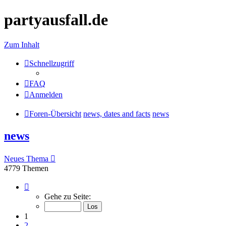
partyausfall.de
Zum Inhalt
Schnellzugriff
FAQ
Anmelden
Foren-Übersicht
news, dates and facts
news
news
Neues Thema
4779 Themen
Seite
1
Gehe zu Seite:
von
192
1
2