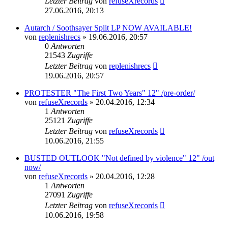
Letzter Beitrag
von
refuseXrecords
27.06.2016, 20:13
Autarch / Soothsayer Split LP NOW AVAILABLE!
von
replenishrecs
»
19.06.2016, 20:57
0
Antworten
21543
Zugriffe
Letzter Beitrag
von
replenishrecs
19.06.2016, 20:57
PROTESTER "The First Two Years" 12" /pre-order/
von
refuseXrecords
»
20.04.2016, 12:34
1
Antworten
25121
Zugriffe
Letzter Beitrag
von
refuseXrecords
10.06.2016, 21:55
BUSTED OUTLOOK "Not defined by violence" 12" /out
now/
von
refuseXrecords
»
20.04.2016, 12:28
1
Antworten
27091
Zugriffe
Letzter Beitrag
von
refuseXrecords
10.06.2016, 19:58