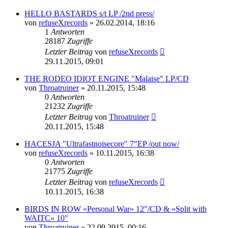
HELLO BASTARDS s/t LP /2nd press/
von
refuseXrecords
»
26.02.2014, 18:16
1
Antworten
28187
Zugriffe
Letzter Beitrag
von
refuseXrecords
29.11.2015, 09:01
THE RODEO IDIOT ENGINE "Malaise" LP/CD
von
Throatruiner
»
20.11.2015, 15:48
0
Antworten
21232
Zugriffe
Letzter Beitrag
von
Throatruiner
20.11.2015, 15:48
HACESJA "Ultrafastnoisecore" 7"EP /out now/
von
refuseXrecords
»
10.11.2015, 16:38
0
Antworten
21775
Zugriffe
Letzter Beitrag
von
refuseXrecords
10.11.2015, 16:38
BIRDS IN ROW «Personal War» 12"/CD & «Split with
WAITC» 10"
von
Throatruiner
»
22.09.2015, 00:16