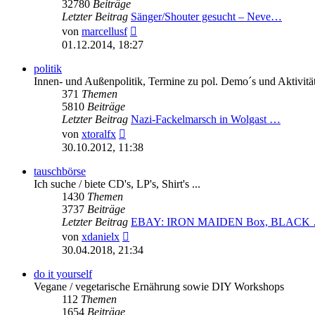
32780
Beiträge
Letzter Beitrag
Sänger/Shouter gesucht – Neve…
Neuester
von
marcellusf
Beitrag
01.12.2014, 18:27
politik
Innen- und Außenpolitik, Termine zu pol. Demo´s und Aktivitä
371
Themen
5810
Beiträge
Letzter Beitrag
Nazi-Fackelmarsch in Wolgast …
Neuester
von
xtoralfx
Beitrag
30.10.2012, 11:38
tauschbörse
Ich suche / biete CD's, LP's, Shirt's ...
1430
Themen
3737
Beiträge
Letzter Beitrag
EBAY: IRON MAIDEN Box, BLACK
Neuester
von
xdanielx
Beitrag
30.04.2018, 21:34
do it yourself
Vegane / vegetarische Ernährung sowie DIY Workshops
112
Themen
1654
Beiträge