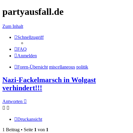
partyausfall.de
Zum Inhalt
Schnellzugriff
FAQ
Anmelden
Foren-Übersicht
miscellaneous
politik
Nazi-Fackelmarsch in Wolgast
verhindert!!!
Antworten
Druckansicht
1 Beitrag • Seite
1
von
1