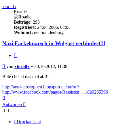
xtoralfx
Roadie
Beiträge:
293
Registriert:
24.04.2006, 07:03
Wohnort:
neubrandenburg
Nazi-Fackelmarsch in Wolgast verhindert!!!
Zitieren
Beitrag
von
xtoralfx
»
30.10.2012, 11:38
Bitte checkt das mal ab!!!
http://rassistenstoppen.blogsport.eu/aufruf/
http://www.facebook.com/pages/Rassisten ... 1820265396
Nach
oben
Antworten
Druckansicht