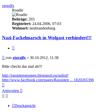
xtoralfx
Roadie
Beiträge:
293
Registriert:
24.04.2006, 07:03
Wohnort:
neubrandenburg
Nazi-Fackelmarsch in Wolgast verhindert!!!
Zitieren
Beitrag
von
xtoralfx
»
30.10.2012, 11:38
Bitte checkt das mal ab!!!
http://rassistenstoppen.blogsport.eu/aufruf/
http://www.facebook.com/pages/Rassisten ... 1820265396
Nach
oben
Antworten
Druckansicht