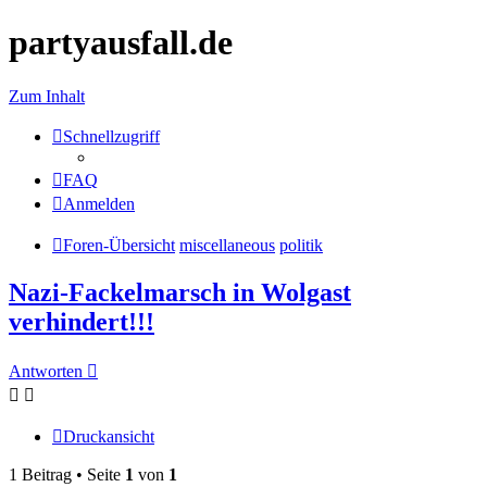
partyausfall.de
Zum Inhalt
Schnellzugriff
FAQ
Anmelden
Foren-Übersicht
miscellaneous
politik
Nazi-Fackelmarsch in Wolgast
verhindert!!!
Antworten
Druckansicht
1 Beitrag • Seite
1
von
1