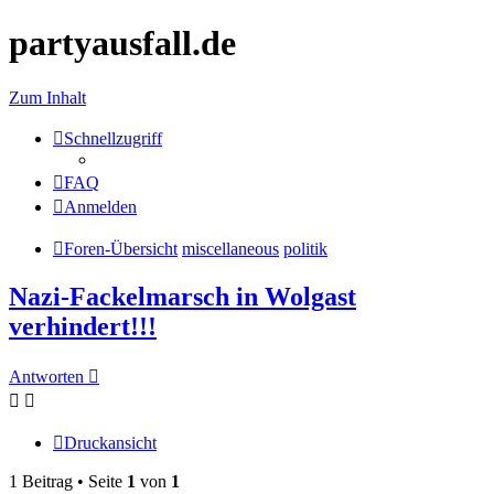
partyausfall.de
Zum Inhalt
Schnellzugriff
FAQ
Anmelden
Foren-Übersicht
miscellaneous
politik
Nazi-Fackelmarsch in Wolgast
verhindert!!!
Antworten
Druckansicht
1 Beitrag • Seite
1
von
1