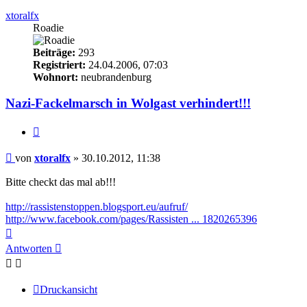
xtoralfx
Roadie
Beiträge:
293
Registriert:
24.04.2006, 07:03
Wohnort:
neubrandenburg
Nazi-Fackelmarsch in Wolgast verhindert!!!
Zitieren
Beitrag
von
xtoralfx
»
30.10.2012, 11:38
Bitte checkt das mal ab!!!
http://rassistenstoppen.blogsport.eu/aufruf/
http://www.facebook.com/pages/Rassisten ... 1820265396
Nach
oben
Antworten
Druckansicht