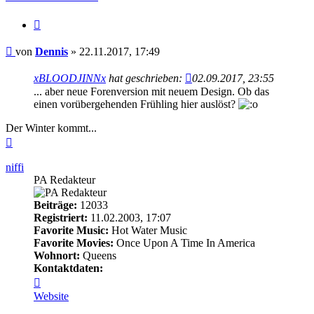
Zitieren
Beitrag
von
Dennis
»
22.11.2017, 17:49
xBLOODJINNx
hat geschrieben:
02.09.2017, 23:55
... aber neue Forenversion mit neuem Design. Ob das
einen vorübergehenden Frühling hier auslöst?
Der Winter kommt...
Nach
oben
niffi
PA Redakteur
Beiträge:
12033
Registriert:
11.02.2003, 17:07
Favorite Music:
Hot Water Music
Favorite Movies:
Once Upon A Time In America
Wohnort:
Queens
Kontaktdaten:
Kontaktdaten
von
Website
niffi