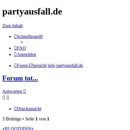
partyausfall.de
Zum Inhalt
Schnellzugriff
FAQ
Anmelden
Foren-Übersicht
info
partyausfall.de
Forum tot...
Antworten
Druckansicht
3 Beiträge • Seite
1
von
1
xBLOODJINNx