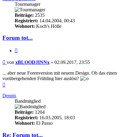
Tourmanager
Beiträge:
2535
Registriert:
14.04.2004, 00:43
Wohnort:
Koch's Hölle
Forum tot...
Zitieren
Beitrag
von
xBLOODJINNx
»
02.09.2017, 23:55
... aber neue Forenversion mit neuem Design. Ob das einen
vorübergehenden Frühling hier auslöst?
Nach
oben
Dennis
Bandmitglied
Beiträge:
1204
Registriert:
16.03.2005, 18:03
Wohnort:
El Passo
Re: Forum tot...