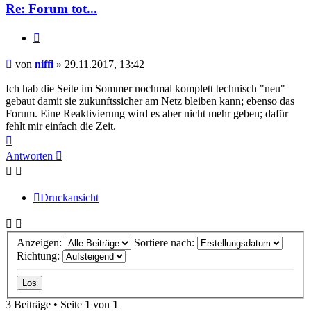
Re: Forum tot...
Zitieren
Beitrag
von
niffi
»
29.11.2017, 13:42
Ich hab die Seite im Sommer nochmal komplett technisch "neu"
gebaut damit sie zukunftssicher am Netz bleiben kann; ebenso das
Forum. Eine Reaktivierung wird es aber nicht mehr geben; dafür
fehlt mir einfach die Zeit.
Nach
oben
Antworten
Druckansicht
Anzeigen:
Sortiere nach:
Richtung:
3 Beiträge • Seite
1
von
1