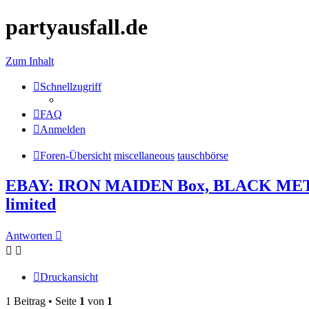
partyausfall.de
Zum Inhalt
Schnellzugriff
FAQ
Anmelden
Foren-Übersicht
miscellaneous
tauschbörse
EBAY: IRON MAIDEN Box, BLACK METAL, M
limited
Antworten
Druckansicht
1 Beitrag • Seite
1
von
1