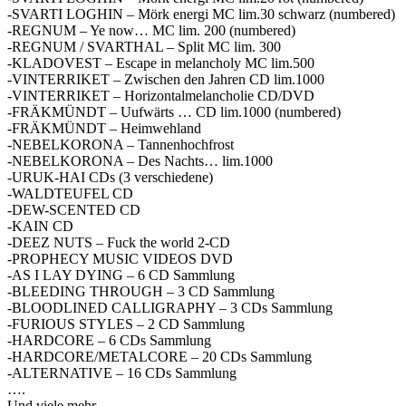
-SVARTI LOGHIN – Mörk energi MC lim.30 schwarz (numbered)
-REGNUM – Ye now… MC lim. 200 (numbered)
-REGNUM / SVARTHAL – Split MC lim. 300
-KLADOVEST – Escape in melancholy MC lim.500
-VINTERRIKET – Zwischen den Jahren CD lim.1000
-VINTERRIKET – Horizontalmelancholie CD/DVD
-FRÄKMÜNDT – Uufwärts … CD lim.1000 (numbered)
-FRÄKMÜNDT – Heimwehland
-NEBELKORONA – Tannenhochfrost
-NEBELKORONA – Des Nachts… lim.1000
-URUK-HAI CDs (3 verschiedene)
-WALDTEUFEL CD
-DEW-SCENTED CD
-KAIN CD
-DEEZ NUTS – Fuck the world 2-CD
-PROPHECY MUSIC VIDEOS DVD
-AS I LAY DYING – 6 CD Sammlung
-BLEEDING THROUGH – 3 CD Sammlung
-BLOODLINED CALLIGRAPHY – 3 CDs Sammlung
-FURIOUS STYLES – 2 CD Sammlung
-HARDCORE – 6 CDs Sammlung
-HARDCORE/METALCORE – 20 CDs Sammlung
-ALTERNATIVE – 16 CDs Sammlung
….
Und viele mehr