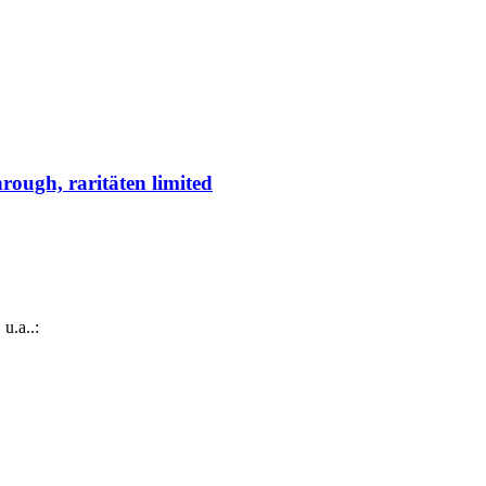
ugh, raritäten limited
.a..: