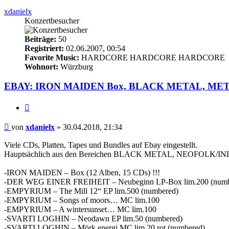
xdanielx
Konzertbesucher
Beiträge:
50
Registriert:
02.06.2007, 00:54
Favorite Music:
HARDCORE HARDCORE HARDCORE
Wohnort:
Würzburg
EBAY: IRON MAIDEN Box, BLACK METAL, METALCORE, 
Zitieren
Beitrag
von
xdanielx
»
30.04.2018, 21:34
Viele CDs, Platten, Tapes und Bundles auf Ebay eingestellt.
Hauptsächlich aus den Bereichen BLACK METAL, NEOFOLK/INDUS
-IRON MAIDEN – Box (12 Alben, 15 CDs) !!!
-DER WEG EINER FREIHEIT – Neubeginn LP-Box lim.200 (numb
-EMPYRIUM – The Mill 12“ EP lim.500 (numbered)
-EMPYRIUM – Songs of moors… MC lim.100
-EMPYRIUM – A wintersunset… MC lim.100
-SVARTI LOGHIN – Neodawn EP lim.50 (numbered)
-SVARTI LOGHIN – Mörk energi MC lim.20 rot (numbered)