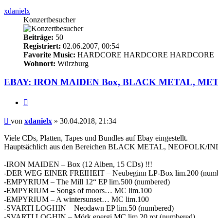
xdanielx
Konzertbesucher
Beiträge:
50
Registriert:
02.06.2007, 00:54
Favorite Music:
HARDCORE HARDCORE HARDCORE
Wohnort:
Würzburg
EBAY: IRON MAIDEN Box, BLACK METAL, METALCORE, 
Zitieren
Beitrag
von
xdanielx
»
30.04.2018, 21:34
Viele CDs, Platten, Tapes und Bundles auf Ebay eingestellt.
Hauptsächlich aus den Bereichen BLACK METAL, NEOFOLK/INDUS
-IRON MAIDEN – Box (12 Alben, 15 CDs) !!!
-DER WEG EINER FREIHEIT – Neubeginn LP-Box lim.200 (numb
-EMPYRIUM – The Mill 12“ EP lim.500 (numbered)
-EMPYRIUM – Songs of moors… MC lim.100
-EMPYRIUM – A wintersunset… MC lim.100
-SVARTI LOGHIN – Neodawn EP lim.50 (numbered)
-SVARTI LOGHIN – Mörk energi MC lim.20 rot (numbered)