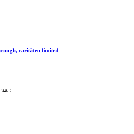
ugh, raritäten limited
.a..: