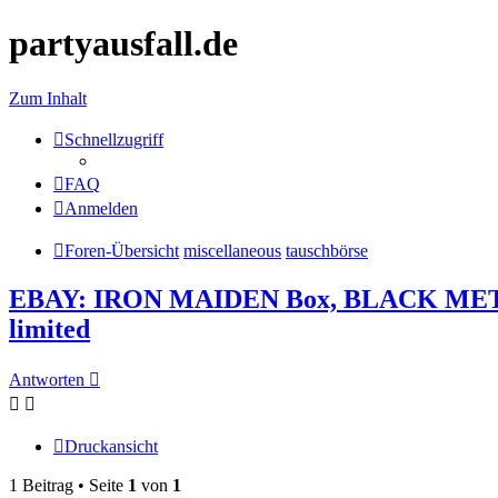
partyausfall.de
Zum Inhalt
Schnellzugriff
FAQ
Anmelden
Foren-Übersicht
miscellaneous
tauschbörse
EBAY: IRON MAIDEN Box, BLACK METAL, M
limited
Antworten
Druckansicht
1 Beitrag • Seite
1
von
1