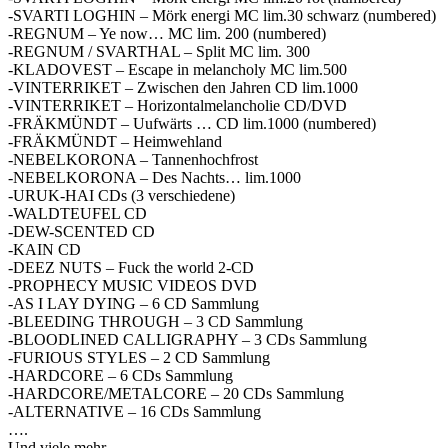
-SVARTI LOGHIN – Mörk energi MC lim.30 schwarz (numbered)
-REGNUM – Ye now… MC lim. 200 (numbered)
-REGNUM / SVARTHAL – Split MC lim. 300
-KLADOVEST – Escape in melancholy MC lim.500
-VINTERRIKET – Zwischen den Jahren CD lim.1000
-VINTERRIKET – Horizontalmelancholie CD/DVD
-FRÄKMÜNDT – Uufwärts … CD lim.1000 (numbered)
-FRÄKMÜNDT – Heimwehland
-NEBELKORONA – Tannenhochfrost
-NEBELKORONA – Des Nachts… lim.1000
-URUK-HAI CDs (3 verschiedene)
-WALDTEUFEL CD
-DEW-SCENTED CD
-KAIN CD
-DEEZ NUTS – Fuck the world 2-CD
-PROPHECY MUSIC VIDEOS DVD
-AS I LAY DYING – 6 CD Sammlung
-BLEEDING THROUGH – 3 CD Sammlung
-BLOODLINED CALLIGRAPHY – 3 CDs Sammlung
-FURIOUS STYLES – 2 CD Sammlung
-HARDCORE – 6 CDs Sammlung
-HARDCORE/METALCORE – 20 CDs Sammlung
-ALTERNATIVE – 16 CDs Sammlung
….
Und viele mehr