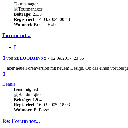
Tourmanager
Beiträge:
2535
Registriert:
14.04.2004, 00:43
Wohnort:
Koch's Hölle
Forum tot...
Zitieren
Beitrag
von
xBLOODJINNx
»
02.09.2017, 23:55
... aber neue Forenversion mit neuem Design. Ob das einen vorüberg
Nach
oben
Dennis
Bandmitglied
Beiträge:
1204
Registriert:
16.03.2005, 18:03
Wohnort:
El Passo
Re: Forum tot...