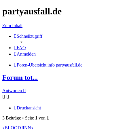
partyausfall.de
Zum Inhalt
Schnellzugriff
FAQ
Anmelden
Foren-Übersicht
info
partyausfall.de
Forum tot...
Antworten
Druckansicht
3 Beiträge • Seite
1
von
1
xBLOODJINNx