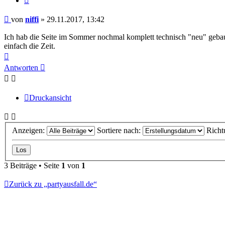
Beitrag
von
niffi
»
29.11.2017, 13:42
Ich hab die Seite im Sommer nochmal komplett technisch "neu" gebaut
einfach die Zeit.
Nach
oben
Antworten
Druckansicht
Anzeigen:
Sortiere nach:
Richt
3 Beiträge • Seite
1
von
1
Zurück zu „partyausfall.de“