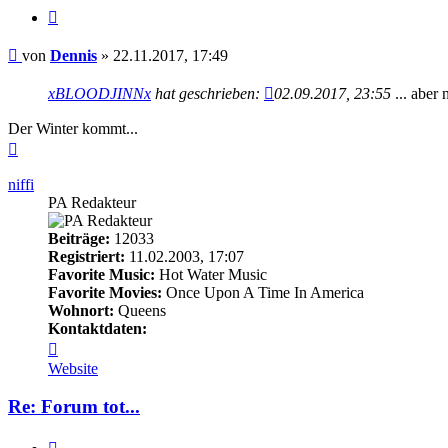
Zitieren
Beitrag
von
Dennis
»
22.11.2017, 17:49
xBLOODJINNx
hat geschrieben:
02.09.2017, 23:55
... aber
Der Winter kommt...
Nach
oben
niffi
PA Redakteur
Beiträge:
12033
Registriert:
11.02.2003, 17:07
Favorite Music:
Hot Water Music
Favorite Movies:
Once Upon A Time In America
Wohnort:
Queens
Kontaktdaten:
Kontaktdaten
von
Website
niffi
Re: Forum tot...
Zitieren