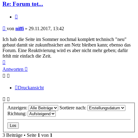
Re: Forum tot...
Zitieren
Beitrag
von
niffi
»
29.11.2017, 13:42
Ich hab die Seite im Sommer nochmal komplett technisch "neu"
gebaut damit sie zukunftssicher am Netz bleiben kann; ebenso das
Forum. Eine Reaktivierung wird es aber nicht mehr geben; dafür
fehlt mir einfach die Zeit.
Nach
oben
Antworten
Druckansicht
Anzeigen:
Sortiere nach:
Richtung:
3 Beiträge • Seite
1
von
1