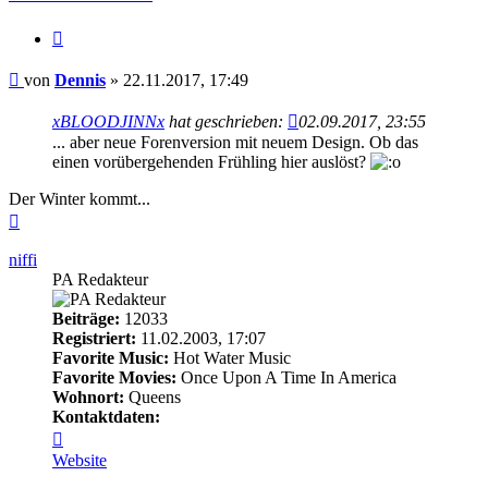
Zitieren
Beitrag
von
Dennis
»
22.11.2017, 17:49
xBLOODJINNx
hat geschrieben:
02.09.2017, 23:55
... aber neue Forenversion mit neuem Design. Ob das
einen vorübergehenden Frühling hier auslöst?
Der Winter kommt...
Nach
oben
niffi
PA Redakteur
Beiträge:
12033
Registriert:
11.02.2003, 17:07
Favorite Music:
Hot Water Music
Favorite Movies:
Once Upon A Time In America
Wohnort:
Queens
Kontaktdaten:
Kontaktdaten
von
Website
niffi