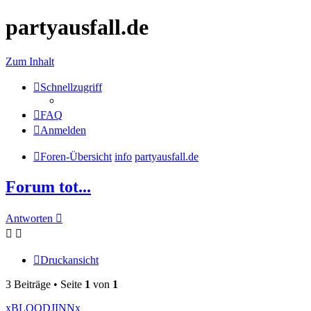
partyausfall.de
Zum Inhalt
Schnellzugriff
FAQ
Anmelden
Foren-Übersicht
info
partyausfall.de
Forum tot...
Antworten
Druckansicht
3 Beiträge • Seite
1
von
1
xBLOODJINNx