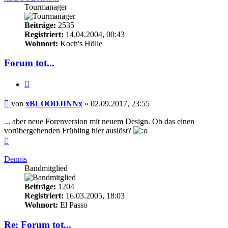
Tourmanager
Beiträge:
2535
Registriert:
14.04.2004, 00:43
Wohnort:
Koch's Hölle
Forum tot...
Zitieren
Beitrag
von
xBLOODJINNx
»
02.09.2017, 23:55
... aber neue Forenversion mit neuem Design. Ob das einen
vorübergehenden Frühling hier auslöst?
Nach
oben
Dennis
Bandmitglied
Beiträge:
1204
Registriert:
16.03.2005, 18:03
Wohnort:
El Passo
Re: Forum tot...