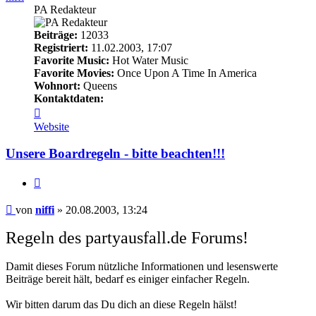
PA Redakteur
Beiträge:
12033
Registriert:
11.02.2003, 17:07
Favorite Music:
Hot Water Music
Favorite Movies:
Once Upon A Time In America
Wohnort:
Queens
Kontaktdaten:
Kontaktdaten
von
Website
niffi
Unsere Boardregeln - bitte beachten!!!
Zitieren
Beitrag
von
niffi
»
20.08.2003, 13:24
Regeln des partyausfall.de Forums!
Damit dieses Forum nützliche Informationen und lesenswerte
Beiträge bereit hält, bedarf es einiger einfacher Regeln.
Wir bitten darum das Du dich an diese Regeln hälst!