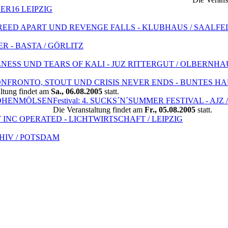
ZER16 LEIPZIG
BREED APART UND REVENGE FALLS - KLUBHAUS / SAALFE
R - BASTA / GÖRLITZ
LNESS UND TEARS OF KALI - JUZ RITTERGUT / OLBERNHA
CONFRONTO, STOUT UND CRISIS NEVER ENDS - BUNTES HA
ltung findet am
Sa., 06.08.2005
statt.
 HOHENMÖLSEN
Festival: 4. SUCKS´N´SUMMER FESTIVAL - AJZ 
Die Veranstaltung findet am
Fr., 05.08.2005
statt.
Y INC OPERATED - LICHTWIRTSCHAFT / LEIPZIG
CHIV / POTSDAM