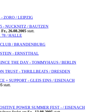
 - ZORO / LEIPZIG
005 - NUCKNITZ / BAUTZEN
m
Fr., 26.08.2005
statt.
 78 / HALLE
DO CLUB / BRANDENBURG
ENSTEIN - ERNSTTHAL
 SINCE THE DAY - TOMMYHAUS / BERLIN
 ON TRUST - THRILLBEATS / DRESDEN
CE + SUPPORT - GLEIS EINS / EISENACH
05
statt.
 POSITIVE POWER SUMMER FEST - / EISENACH
taltung findet am
Sa., 13.08.2005
statt.