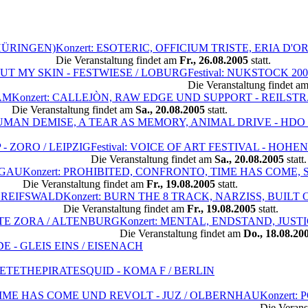
THÜRINGEN)
Konzert: ESOTERIC, OFFICIUM TRISTE, ERIA D'OR
Die Veranstaltung findet am
Fr., 26.08.2005
statt.
CUT MY SKIN - FESTWIESE / LOBURG
Festival: NUKSTOCK 2
Die Veranstaltung findet a
AM
Konzert: CALLEJÒN, RAW EDGE UND SUPPORT - REILSTR.
Die Veranstaltung findet am
Sa., 20.08.2005
statt.
, HUMAN DEMISE, A TEAR AS MEMORY, ANIMAL DRIVE - H
- ZORO / LEIPZIG
Festival: VOICE OF ART FESTIVAL - HOH
Die Veranstaltung findet am
Sa., 20.08.2005
statt.
RGAU
Konzert: PROHIBITED, CONFRONTO, TIME HAS COME,
Die Veranstaltung findet am
Fr., 19.08.2005
statt.
 GREIFSWALD
Konzert: BURN THE 8 TRACK, NARZISS, BUILT
Die Veranstaltung findet am
Fr., 19.08.2005
statt.
TE ZORA / ALTENBURG
Konzert: MENTAL, ENDSTAND, JUSTI
Die Veranstaltung findet am
Do., 18.08.20
E - GLEIS EINS / EISENACH
 PETETHEPIRATESQUID - KOMA F / BERLIN
 TIME HAS COME UND REVOLT - JUZ / OLBERNHAU
Konzert:
Die Verans