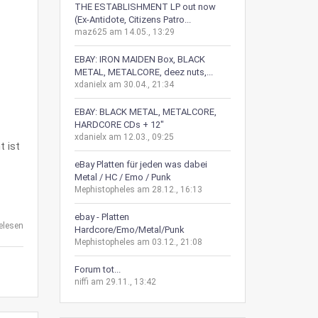
THE ESTABLISHMENT LP out now
(Ex-Antidote, Citizens Patro...
maz625 am 14.05., 13:29
EBAY: IRON MAIDEN Box, BLACK
METAL, METALCORE, deez nuts,...
xdanielx am 30.04., 21:34
EBAY: BLACK METAL, METALCORE,
HARDCORE CDs + 12"
xdanielx am 12.03., 09:25
t ist
eBay Platten für jeden was dabei
Metal / HC / Emo / Punk
Mephistopheles am 28.12., 16:13
ebay - Platten
elesen
Hardcore/Emo/Metal/Punk
Mephistopheles am 03.12., 21:08
Forum tot...
niffi am 29.11., 13:42