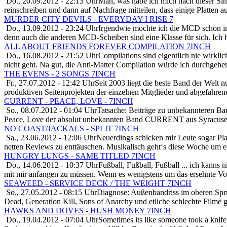
Do., 20.09.2012 - 22:13 Uhr
Man, was habe ich mich nach dieser Sing
reinschreiben und dann auf Nachfrage mitteilen, dass einige Platten au
MURDER CITY DEVILS - EVERYDAY I RISE 7
Do., 13.09.2012 - 23:24 Uhr
Irgendwie mochte ich die MCD schon imm
denn auch die anderen MCD-Scheiben sind eine Klasse für sich. Ich h
ALL ABOUT FRIENDS FOREVER COMPILATION 7INCH
Do., 16.08.2012 - 21:52 Uhr
Compilations sind eigentlich nie wirklic
nicht geht. Na gut, die Anti-Matter Compilation würde ich durchgehe
THE EVENS - 2 SONGS 7INCH
Fr., 27.07.2012 - 12:42 Uhr
Seit 2003 liegt die beste Band der Welt 
produktiven Seitenprojekten der einzelnen Mitglieder und abgefahre
CURRENT - PEACE, LOVE - 7INCH
So., 08.07.2012 - 01:04 Uhr
Tatsache: Beiträge zu unbekannteren Ba
Peace, Love der absolut unbekannten Band CURRENT aus Syracuse, 
NO COAST/JACKALS - SPLIT 7INCH
Sa., 23.06.2012 - 12:06 Uhr
Neuerdings schicken mir Leute sogar Pla
netten Reviews zu enttäuschen. Musikalisch geht‘s diese Woche um ei
HUNGRY LUNGS - SAME TITLED 7INCH
Do., 14.06.2012 - 10:37 Uhr
Fußball, Fußball, Fußball ... ich kann
mit mir anfangen zu müssen. Wenn es wenigstens um das ersehnte Vo
SEAWEED - SERVICE DECK / THE WEIGHT 7INCH
So., 27.05.2012 - 08:15 Uhr
Diagnose: Außenbandriss im oberen Spr
Dead, Generation Kill, Sons of Anarchy und etliche schlechte Filme g
HAWKS AND DOVES - HUSH MONEY 7INCH
Do., 19.04.2012 - 07:04 Uhr
Sometimes its like someone took a knife