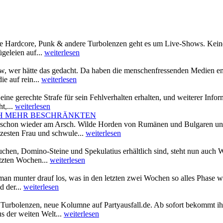
 Hardcore, Punk & andere Turbolenzen geht es um Live-Shows. Keine 
geleien auf...
weiterlesen
ow, wer hätte das gedacht. Da haben die menschenfressenden Medien e
ie auf rein...
weiterlesen
 eine gerechte Strafe für sein Fehlverhalten erhalten, und weiterer Info
t,...
weiterlesen
CH MEHR BESCHRÄNKTEN
t schon wieder am Arsch. Wilde Horden von Rumänen und Bulgaren un
olzesten Frau und schwule...
weiterlesen
hen, Domino-Steine und Spekulatius erhältlich sind, steht nun auch 
etzten Wochen...
weiterlesen
man munter drauf los, was in den letzten zwei Wochen so alles Phase wa
d der...
weiterlesen
Turbolenzen, neue Kolumne auf Partyausfall.de. Ab sofort bekommt ihr
s der weiten Welt...
weiterlesen