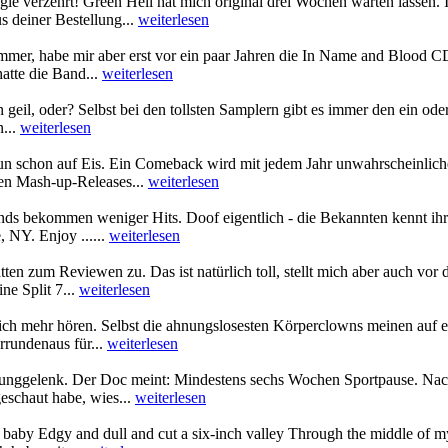
le verzehrt! Green Hell hat mich original drei Wochen warten lassen. Is
s deiner Bestellung...
weiterlesen
er, habe mir aber erst vor ein paar Jahren die In Name and Blood CD f
atte die Band...
weiterlesen
h geil, oder? Selbst bei den tollsten Samplern gibt es immer den ein od
n...
weiterlesen
nun schon auf Eis. Ein Comeback wird mit jedem Jahr unwahrscheinliche
nen Mash-up-Releases...
weiterlesen
nds bekommen weniger Hits. Doof eigentlich - die Bekannten kennt ihr
NY. Enjoy ......
weiterlesen
tten zum Reviewen zu. Das ist natürlich toll, stellt mich aber auch vo
ne Split 7...
weiterlesen
s nich mehr hören. Selbst die ahnungslosesten Körperclowns meinen au
rrundenaus für...
weiterlesen
unggelenk. Der Doc meint: Mindestens sechs Wochen Sportpause. Nac
eschaut habe, wies...
weiterlesen
 baby Edgy and dull and cut a six-inch valley Through the middle of my