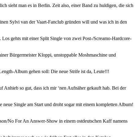
h sieht man es in Berlin. Zeit also, einer Band zu huldigen, die sich
einen Sylvi van der Vaart-Fanclub gründen will und was ich in den
 Los gehts mit einer Split Single von zwei Post-/Screamo-Hardcore-
thiner Bürgermeister Kloppi, unstoppable Moshmaschine und
ength-Album gehen soll: Die neue Strife ist da, Leute!!!
f Anhieb so gut, dass ich mir ‘nen Aufnäher gekauft hab. Bei der
ine neue Single am Start und droht sogar mit einem kompletten Album!
an Season/No For An Answer-Show in einem ostdeutschen Kaff namens