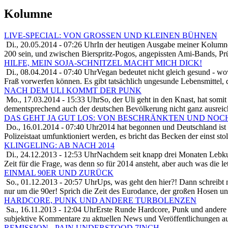
Kolumne
LIVE-SPECIAL: VON GROSSEN UND KLEINEN BÜHNEN
Di., 20.05.2014 - 07:26 Uhr
In der heutigen Ausgabe meiner Kolumne
200 sein, und zwischen Bierspritz-Pogos, angepissten Ami-Bands, Prü
HILFE, MEIN SOJA-SCHNITZEL MACHT MICH DICK!
Di., 08.04.2014 - 07:40 Uhr
Vegan bedeutet nicht gleich gesund - w
Fraß vorwerfen können. Es gibt tatsächlich ungesunde Lebensmittel, d
NACH DEM ULI KOMMT DER PUNK
Mo., 17.03.2014 - 15:33 Uhr
So, der Uli geht in den Knast, hat somit
dementsprechend auch der deutschen Bevölkerung nicht ganz ausreich
DAS GEHT JA GUT LOS: VON BESCHRÄNKTEN UND NO
Do., 16.01.2014 - 07:40 Uhr
2014 hat begonnen und Deutschland is
Polizeistaat umfunktioniert werden, es bricht das Becken der einst st
KLINGELING: AB NACH 2014
Di., 24.12.2013 - 12:53 Uhr
Nachdem seit knapp drei Monaten Lebkuc
Zeit für die Frage, was denn so für 2014 ansteht, aber auch was die l
EINMAL 90ER UND ZURÜCK
So., 01.12.2013 - 20:57 Uhr
Ups, was geht den hier?! Dann schreibt 
nur um die 90er! Sprich die Zeit des Eurodance, der großen Hosen un
HARDCORE, PUNK UND ANDERE TURBOLENZEN
Sa., 16.11.2013 - 12:04 Uhr
Erste Runde Hardcore, Punk und andere 
subjektive Kommentare zu aktuellen News und Veröffentlichungen au
REMISSION - PAIN UNDERSTOOD 7INCH