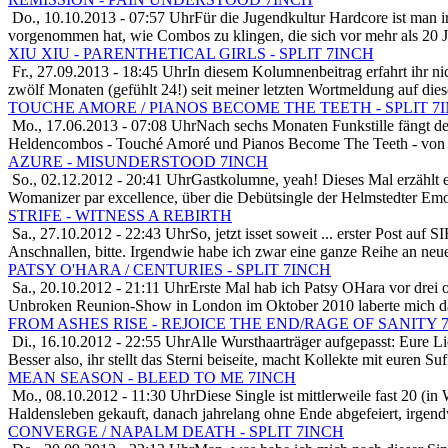
Do., 10.10.2013 - 07:57 Uhr
Für die Jugendkultur Hardcore ist man i
vorgenommen hat, wie Combos zu klingen, die sich vor mehr als 20 J
XIU XIU - PARENTHETICAL GIRLS - SPLIT 7INCH
Fr., 27.09.2013 - 18:45 Uhr
In diesem Kolumnenbeitrag erfahrt ihr ni
zwölf Monaten (gefühlt 24!) seit meiner letzten Wortmeldung auf die
TOUCHE AMORE / PIANOS BECOME THE TEETH - SPLIT 7
Mo., 17.06.2013 - 07:08 Uhr
Nach sechs Monaten Funkstille fängt de
Heldencombos - Touché Amoré und Pianos Become The Teeth - von de
AZURE - MISUNDERSTOOD 7INCH
So., 02.12.2012 - 20:41 Uhr
Gastkolumne, yeah! Dieses Mal erzählt 
Womanizer par excellence, über die Debütsingle der Helmstedter Em
STRIFE - WITNESS A REBIRTH
Sa., 27.10.2012 - 22:43 Uhr
So, jetzt isset soweit ... erster Post a
Anschnallen, bitte. Irgendwie habe ich zwar eine ganze Reihe an ne
PATSY O'HARA / CENTURIES - SPLIT 7INCH
Sa., 20.10.2012 - 21:11 Uhr
Erste Mal hab ich Patsy OHara vor drei o
Unbroken Reunion-Show in London im Oktober 2010 laberte mich da
FROM ASHES RISE - REJOICE THE END/RAGE OF SANITY 
Di., 16.10.2012 - 22:55 Uhr
Alle Wursthaarträger aufgepasst: Eure L
Besser also, ihr stellt das Sterni beiseite, macht Kollekte mit euren S
MEAN SEASON - BLEED TO ME 7INCH
Mo., 08.10.2012 - 11:30 Uhr
Diese Single ist mittlerweile fast 20 
Haldensleben gekauft, danach jahrelang ohne Ende abgefeiert, irgen
CONVERGE / NAPALM DEATH - SPLIT 7INCH