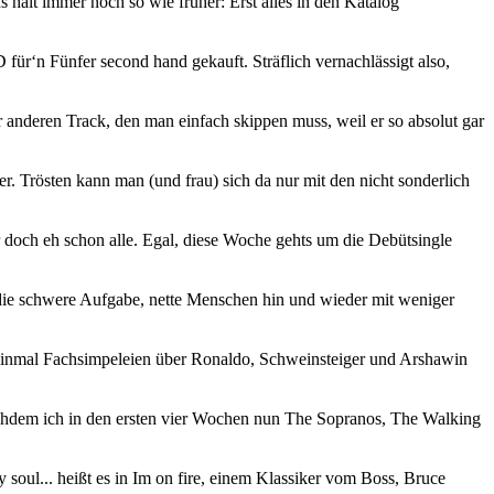
 halt immer noch so wie früher: Erst alles in den Katalog
ür‘n Fünfer second hand gekauft. Sträflich vernachlässigt also,
er anderen Track, den man einfach skippen muss, weil er so absolut gar
r. Trösten kann man (und frau) sich da nur mit den nicht sonderlich
 doch eh schon alle. Egal, diese Woche gehts um die Debütsingle
r die schwere Aufgabe, nette Menschen hin und wieder mit weniger
f einmal Fachsimpeleien über Ronaldo, Schweinsteiger und Arshawin
hdem ich in den ersten vier Wochen nun The Sopranos, The Walking
 soul... heißt es in Im on fire, einem Klassiker vom Boss, Bruce