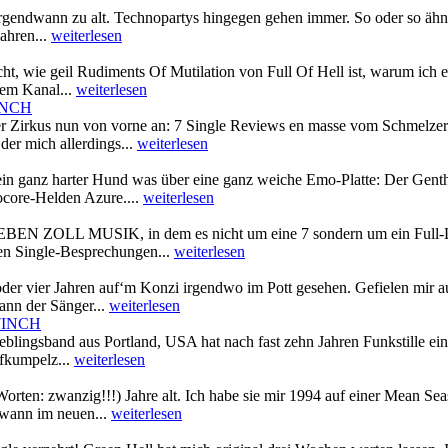
rgendwann zu alt. Technopartys hingegen gehen immer. So oder so ähnlic
ahren...
weiterlesen
cht, wie geil Rudiments Of Mutilation von Full Of Hell ist, warum ich 
sem Kanal...
weiterlesen
INCH
r Zirkus nun von vorne an: 7 Single Reviews en masse vom Schmelzer.
r mich allerdings...
weiterlesen
ein ganz harter Hund was über eine ganz weiche Emo-Platte: Der Gen
ocore-Helden Azure....
weiterlesen
uf SIEBEN ZOLL MUSIK, in dem es nicht um eine 7 sondern um ein Full-L
uen Single-Besprechungen...
weiterlesen
der vier Jahren auf‘m Konzi irgendwo im Pott gesehen. Gefielen mir au
nn der Sänger...
weiterlesen
7INCH
ieblingsband aus Portland, USA hat nach fast zehn Jahren Funkstille e
uffkumpelz...
weiterlesen
(in Worten: zwanzig!!!) Jahre alt. Ich habe sie mir 1994 auf einer Me
dwann im neuen...
weiterlesen