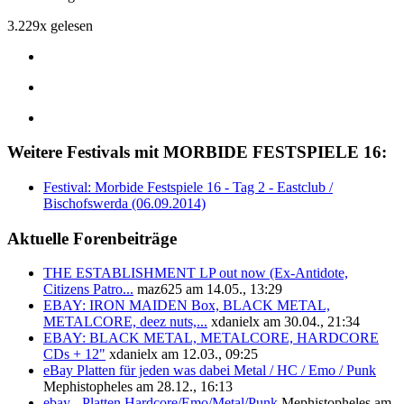
3.229x gelesen
Weitere Festivals mit MORBIDE FESTSPIELE 16:
Festival: Morbide Festspiele 16 - Tag 2 - Eastclub /
Bischofswerda (06.09.2014)
Aktuelle Forenbeiträge
THE ESTABLISHMENT LP out now (Ex-Antidote,
Citizens Patro...
maz625 am 14.05., 13:29
EBAY: IRON MAIDEN Box, BLACK METAL,
METALCORE, deez nuts,...
xdanielx am 30.04., 21:34
EBAY: BLACK METAL, METALCORE, HARDCORE
CDs + 12"
xdanielx am 12.03., 09:25
eBay Platten für jeden was dabei Metal / HC / Emo / Punk
Mephistopheles am 28.12., 16:13
ebay - Platten Hardcore/Emo/Metal/Punk
Mephistopheles am