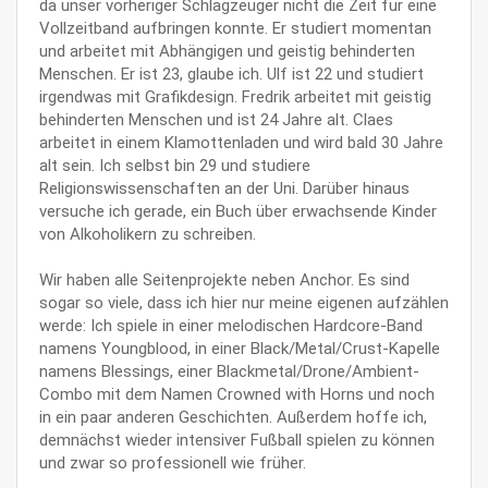
da unser vorheriger Schlagzeuger nicht die Zeit für eine
Vollzeitband aufbringen konnte. Er studiert momentan
und arbeitet mit Abhängigen und geistig behinderten
Menschen. Er ist 23, glaube ich. Ulf ist 22 und studiert
irgendwas mit Grafikdesign. Fredrik arbeitet mit geistig
behinderten Menschen und ist 24 Jahre alt. Claes
arbeitet in einem Klamottenladen und wird bald 30 Jahre
alt sein. Ich selbst bin 29 und studiere
Religionswissenschaften an der Uni. Darüber hinaus
versuche ich gerade, ein Buch über erwachsende Kinder
von Alkoholikern zu schreiben.
Wir haben alle Seitenprojekte neben Anchor. Es sind
sogar so viele, dass ich hier nur meine eigenen aufzählen
werde: Ich spiele in einer melodischen Hardcore-Band
namens Youngblood, in einer Black/Metal/Crust-Kapelle
namens Blessings, einer Blackmetal/Drone/Ambient-
Combo mit dem Namen Crowned with Horns und noch
in ein paar anderen Geschichten. Außerdem hoffe ich,
demnächst wieder intensiver Fußball spielen zu können
und zwar so professionell wie früher.