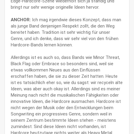
Edge-Hardcore-Szene wiederholt sich ja ständig und
bringt nur sehr wenige originelle Ideen hervor.
ANCHOR:
Ich mag irgendwie dieses Konzept, dass man
als junge Band denjenigen Respekt zollt, die den Weg
bereitet haben. Tradition ist sehr wichtig für unser
Genre, und ich denke, dass wir sehr viel von den frühen
Hardcore-Bands lernen können.
Allerdings ist es auch so, dass Bands wie Minor Threat,
Black Flag oder Embrace so besonders sind, weil sie
etwas vollkommen Neues aus den Einflüssen
erschaffen haben, die sie zu dieser Zeit hatten. Heute
ist es tatsächlich eher so, wie du sagst: wir recyceln alte
Ideen, was aber auch okay ist. Allerdings sind es meiner
Meinung nach nicht die musikalischen Fähigkeiten oder
innovative Ideen, die Hardcore ausmachen. Hardcore ist
nicht wegen der Musik oder den Entwicklungen beim
Songwriting ein progressives Genre, sondern weil in
seinem Zentrum bestimmte Ideen stehen - meistens
zumindest. Sind diese Ideen nicht vorhanden, ist
Hardcore heutzutage nichts weiter als Heavy Metal.