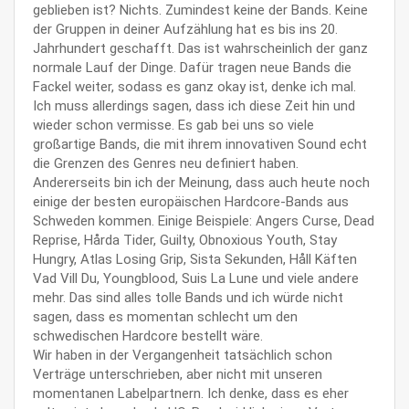
geblieben ist? Nichts. Zumindest keine der Bands. Keine
der Gruppen in deiner Aufzählung hat es bis ins 20.
Jahrhundert geschafft. Das ist wahrscheinlich der ganz
normale Lauf der Dinge. Dafür tragen neue Bands die
Fackel weiter, sodass es ganz okay ist, denke ich mal.
Ich muss allerdings sagen, dass ich diese Zeit hin und
wieder schon vermisse. Es gab bei uns so viele
großartige Bands, die mit ihrem innovativen Sound echt
die Grenzen des Genres neu definiert haben.
Andererseits bin ich der Meinung, dass auch heute noch
einige der besten europäischen Hardcore-Bands aus
Schweden kommen. Einige Beispiele: Angers Curse, Dead
Reprise, Hårda Tider, Guilty, Obnoxious Youth, Stay
Hungry, Atlas Losing Grip, Sista Sekunden, Håll Käften
Vad Vill Du, Youngblood, Suis La Lune und viele andere
mehr. Das sind alles tolle Bands und ich würde nicht
sagen, dass es momentan schlecht um den
schwedischen Hardcore bestellt wäre.
Wir haben in der Vergangenheit tatsächlich schon
Verträge unterschrieben, aber nicht mit unseren
momentanen Labelpartnern. Ich denke, dass es eher