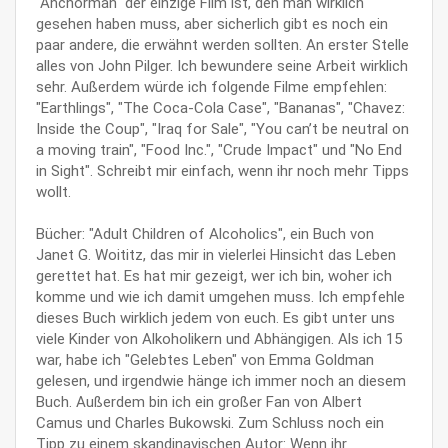
"Anchorman" der einzige Film ist, den man wirklich
gesehen haben muss, aber sicherlich gibt es noch ein
paar andere, die erwähnt werden sollten. An erster Stelle
alles von John Pilger. Ich bewundere seine Arbeit wirklich
sehr. Außerdem würde ich folgende Filme empfehlen:
"Earthlings", "The Coca-Cola Case", "Bananas", "Chavez:
Inside the Coup", "Iraq for Sale", "You can’t be neutral on
a moving train", "Food Inc.", "Crude Impact" und "No End
in Sight". Schreibt mir einfach, wenn ihr noch mehr Tipps
wollt.
Bücher: "Adult Children of Alcoholics", ein Buch von
Janet G. Woititz, das mir in vielerlei Hinsicht das Leben
gerettet hat. Es hat mir gezeigt, wer ich bin, woher ich
komme und wie ich damit umgehen muss. Ich empfehle
dieses Buch wirklich jedem von euch. Es gibt unter uns
viele Kinder von Alkoholikern und Abhängigen. Als ich 15
war, habe ich "Gelebtes Leben" von Emma Goldman
gelesen, und irgendwie hänge ich immer noch an diesem
Buch. Außerdem bin ich ein großer Fan von Albert
Camus und Charles Bukowski. Zum Schluss noch ein
Tipp zu einem skandinavischen Autor: Wenn ihr