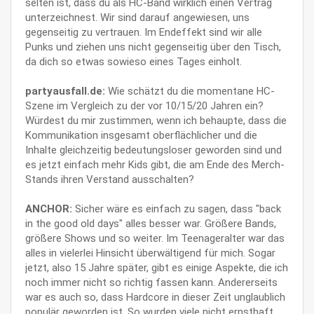
selten ist, dass du als HC-Band wirklich einen Vertrag
unterzeichnest. Wir sind darauf angewiesen, uns
gegenseitig zu vertrauen. Im Endeffekt sind wir alle
Punks und ziehen uns nicht gegenseitig über den Tisch,
da dich so etwas sowieso eines Tages einholt.
partyausfall.de:
Wie schätzt du die momentane HC-
Szene im Vergleich zu der vor 10/15/20 Jahren ein?
Würdest du mir zustimmen, wenn ich behaupte, dass die
Kommunikation insgesamt oberflächlicher und die
Inhalte gleichzeitig bedeutungsloser geworden sind und
es jetzt einfach mehr Kids gibt, die am Ende des Merch-
Stands ihren Verstand ausschalten?
ANCHOR:
Sicher wäre es einfach zu sagen, dass "back
in the good old days" alles besser war. Größere Bands,
größere Shows und so weiter. Im Teenageralter war das
alles in vielerlei Hinsicht überwältigend für mich. Sogar
jetzt, also 15 Jahre später, gibt es einige Aspekte, die ich
noch immer nicht so richtig fassen kann. Andererseits
war es auch so, dass Hardcore in dieser Zeit unglaublich
populär geworden ist. So wurden viele nicht ernsthaft