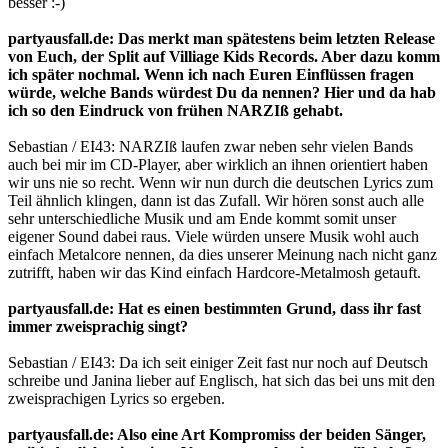
besser :-)
partyausfall.de: Das merkt man spätestens beim letzten Release
von Euch, der Split auf Villiage Kids Records. Aber dazu komm
ich später nochmal. Wenn ich nach Euren Einflüssen fragen
würde, welche Bands würdest Du da nennen? Hier und da hab
ich so den Eindruck von frühen NARZIß gehabt.
Sebastian / EI43: NARZIß laufen zwar neben sehr vielen Bands
auch bei mir im CD-Player, aber wirklich an ihnen orientiert haben
wir uns nie so recht. Wenn wir nun durch die deutschen Lyrics zum
Teil ähnlich klingen, dann ist das Zufall. Wir hören sonst auch alle
sehr unterschiedliche Musik und am Ende kommt somit unser
eigener Sound dabei raus. Viele würden unsere Musik wohl auch
einfach Metalcore nennen, da dies unserer Meinung nach nicht ganz
zutrifft, haben wir das Kind einfach Hardcore-Metalmosh getauft.
partyausfall.de: Hat es einen bestimmten Grund, dass ihr fast
immer zweisprachig singt?
Sebastian / EI43: Da ich seit einiger Zeit fast nur noch auf Deutsch
schreibe und Janina lieber auf Englisch, hat sich das bei uns mit den
zweisprachigen Lyrics so ergeben.
partyausfall.de: Also eine Art Kompromiss der beiden Sänger,