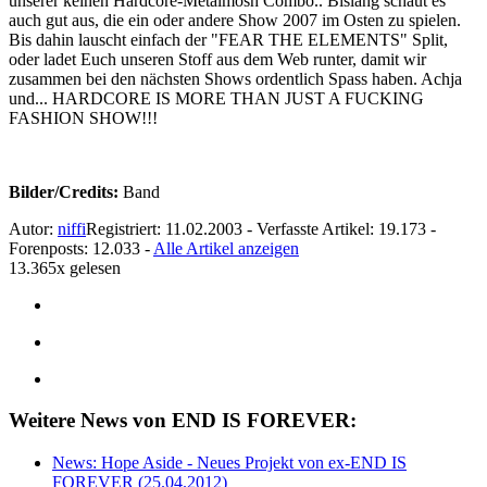
unserer keinen Hardcore-Metalmosh Combo.. Bislang schaut es
auch gut aus, die ein oder andere Show 2007 im Osten zu spielen.
Bis dahin lauscht einfach der "FEAR THE ELEMENTS" Split,
oder ladet Euch unseren Stoff aus dem Web runter, damit wir
zusammen bei den nächsten Shows ordentlich Spass haben. Achja
und... HARDCORE IS MORE THAN JUST A FUCKING
FASHION SHOW!!!
Bilder/Credits:
Band
Autor:
niffi
Registriert: 11.02.2003 - Verfasste Artikel: 19.173 -
Forenposts: 12.033 -
Alle Artikel anzeigen
13.365x gelesen
Weitere News von END IS FOREVER:
News: Hope Aside - Neues Projekt von ex-END IS
FOREVER (25.04.2012)