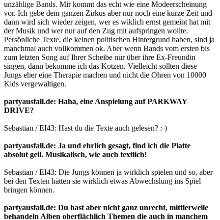
unzählige Bands. Mir kommt das echt wie eine Modeerscheinung
vor. Ich gebe dem ganzen Zirkus aber nur noch eine kurze Zeit und
dann wird sich wieder zeigen, wer es wiklich ernst gemeint hat mit
der Musik und wer nur auf den Zug mit aufspringen wollte.
Persönliche Texte, die keinen politischen Hintergrund haben, sind ja
manchmal auch vollkommen ok. Aber wenn Bands vom ersten bis
zum letzten Song auf Ihrer Scheibe nur über ihre Ex-Freundin
singen, dann bekomme ich das Kotzen. Vielleicht sollten diese
Jungs eher eine Therapie machen und nicht die Ohren von 10000
Kids vergewaltigen.
partyausfall.de: Haha, eine Anspielung auf PARKWAY
DRIVE?
Sebastian / EI43: Hast du die Texte auch gelesen? :-)
partyausfall.de: Ja und ehrlich gesagt, find ich die Platte
absolut geil. Musikalisch, wie auch textlich!
Sebastian / EI43: Die Jungs können ja wirklich spielen und so, aber
bei den Texten hätten sie wirklich etwas Abwechslung ins Spiel
bringen können.
partyausfall.de: Du hast aber nicht ganz unrecht, mittlerweile
behandeln Alben oberflächlich Themen die auch in manchem