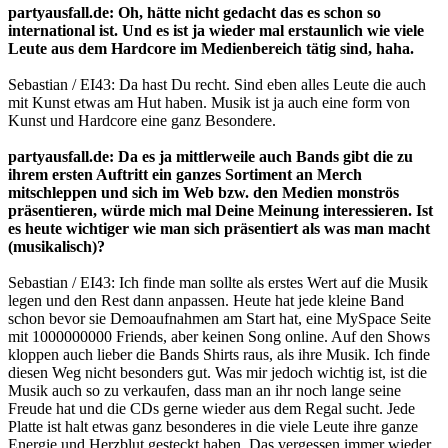
partyausfall.de: Oh, hätte nicht gedacht das es schon so
international ist. Und es ist ja wieder mal erstaunlich wie viele
Leute aus dem Hardcore im Medienbereich tätig sind, haha.
Sebastian / EI43: Da hast Du recht. Sind eben alles Leute die auch
mit Kunst etwas am Hut haben. Musik ist ja auch eine form von
Kunst und Hardcore eine ganz Besondere.
partyausfall.de: Da es ja mittlerweile auch Bands gibt die zu
ihrem ersten Auftritt ein ganzes Sortiment an Merch
mitschleppen und sich im Web bzw. den Medien monströs
präsentieren, würde mich mal Deine Meinung interessieren. Ist
es heute wichtiger wie man sich präsentiert als was man macht
(musikalisch)?
Sebastian / EI43: Ich finde man sollte als erstes Wert auf die Musik
legen und den Rest dann anpassen. Heute hat jede kleine Band
schon bevor sie Demoaufnahmen am Start hat, eine MySpace Seite
mit 1000000000 Friends, aber keinen Song online. Auf den Shows
kloppen auch lieber die Bands Shirts raus, als ihre Musik. Ich finde
diesen Weg nicht besonders gut. Was mir jedoch wichtig ist, ist die
Musik auch so zu verkaufen, dass man an ihr noch lange seine
Freude hat und die CDs gerne wieder aus dem Regal sucht. Jede
Platte ist halt etwas ganz besonderes in die viele Leute ihre ganze
Energie und Herzblut gesteckt haben. Das vergessen immer wieder