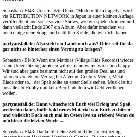
Sebastian / EI43: Unsere letzte Demo "Modern life a tragedy" wird
via RETRIBUTION NETWORK in Japan in einer kleinen Auflage
veröffentlicht und sonst so viele Shows, wie wir spielen können und
dann vielleicht Ende 2007 ein Album. Aber dafür brauchen wir
noch einige neue Songs und natürlich Kohle, die wir nicht haben.
partyausfall.de: Also steht ein Label noch aus? Oder seit Ihr da
gar nicht so hinterher einen Vertrag zu kriegen?
Sebastian / EI43: Wenn uns Matthias (Village Kids Records) wieder
seine Unterstützung anbieten würde, dann wären wir schon happy.
Wir sind aber ganz bestimmt nicht auf den großen Deal aus und
träumen von einem Vertrag bei Alveran, Century Media, Metal
Blade oder so... der Spaß sollte an erster Stelle stehen. Musik ist für
uns alle ein Hobby und kein Beruf mit dem wir Geld verdienen
wollen.
partyausfall.de: Dann wünsche ich Euch viel Erfolg und Spaß
weiterhin dabei, hoffe bald neues Material von Euch zu hören
und vielleicht Euch auch mal im Osten live zu erleben! Wenn du
möchtest: die letzten Worte.....
Sebastian / EI43: Danke für deine Zeit und die Unterstützung