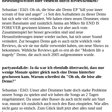
Besetzungswechsel oder vielleicht durch Reviewkritiken?
Sebastian / EI43: Oh oh, die böse alte Demo EP "kill your inner
scream of fear and anger" ;-) Seit den Aufnahmen zu dieser Demo
hat sich sehr viel verändert. Wir haben einen neuen Drummer, einen
neuen Bassmann und zusätzlich Janina am Mikro für END IS
FOREVER gewinnen können. Da wir aber auch vom
Zusammenspiel her besser geworden sind und neue
Herausforderungen immer wieder suchen, hat sich unser Sound
verändert. Zur besagten Demo gab es auch nicht wirklich viele
Reviews, da wir sie nur dafür verwendet haben, um neue Shows zu
bekommen. Wirkliche Reviews gab es erst ab der "Modern life a
tragedy" Demo, die auch noch 2005 aufgenommen wurde.
partyausfall.de: Ja da war ich ebenfalls überrascht, dass nur
wenige Monate später gleich noch eine Demo hinterher
geschossen kam. Warum schreibst du "Oh oh, die böse alte
Demo?"
Sebastian / EI43: Unser alter Drummer hatte doch starke Probleme
unsere Songs zu spielen und wir haben die Songs an 2 Tagen
eingehämmert. Da unser alter Basser da auch nicht mehr am Start
war, musste ich zusätzlich auch noch den Bass einspielen. War alles
nicht ganz so einfach. Zum Glück läuft jetzt aber alles rund und