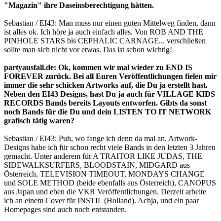
"Magazin" ihre Daseinsberechtigung hätten.
Sebastian / EI43: Man muss nur einen guten Mittelweg finden, dann
ist alles ok. Ich höre ja auch einfach alles. Von ROB AND THE
PINHOLE STARS bis CEPHALIC CARNAGE... verschließen
sollte man sich nicht vor etwas. Das ist schon wichtig!
partyausfall.de: Ok, kommen wir mal wieder zu END IS
FOREVER zurück. Bei all Euren Veröffentlichungen fielen mir
immer die sehr schicken Artworks auf, die Du ja erstellt hast.
Neben den EI43 Designs, hast Du ja auch für VILLAGE KIDS
RECORDS Bands bereits Layouts entworfen. Gibts da sonst
noch Bands für die Du und dein LISTEN TO IT NETWORK
grafisch tätig waren?
Sebastian / EI43: Puh, wo fange ich denn da mal an. Artwork-
Designs habe ich für schon recht viele Bands in den letzten 3 Jahren
gemacht. Unter anderem für A TRAITOR LIKE JUDAS, THE
SIDEWALKSURFERS, BLOODSTAIN, MIDGARD aus
Österreich, TELEVISION TIMEOUT, MONDAYS CHANGE
und SOLE METHOD (beide ebenfalls aus Österreich), CANOPUS
aus Japan und eben die VKR Veröffentlichungen. Derzeit arbeite
ich an einem Cover für INSTIL (Holland). Achja, und ein paar
Homepages sind auch noch entstanden.