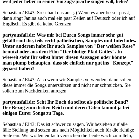
weil jeder lieber in seiner Vorzugssprache singen will, hehe?
Sebastian / EI43: So schaut das aus ;-) Wenn es aber besser passt,
dann singt Janina auch mal ein paar Zeilen auf Deutsch oder ich auf
Englisch. Es gibt da keine Grenzen.
partyausfall.de: Was mir bei Euren Songs immer sehr gut
gefällt sind die, teils recht pathetischen, Samples und Interludes.
Unter anderem habt Ihr auch Samples von "Der weißen Rose"
benutzt oder aus dem Film "Der blutige Pfad Gottes". In
wieweit steht Ihr selbst hinter diesen Aussagen oder könnte
man plump behaupten, dass sie einfach nur gut ins "Konzept"
gepasst haben?
Sebastian / EI43: Also wenn wir Samples verwenden, dann sollen
diese immer die Songs unterstützen und nicht nur schmücken. Sie
sollen zum Nachdenken anregen.
partyausfall.de: Seht Ihr Euch da selbst als politische Band?
Der Bezug zum dritten Reich und deren Taten kommt ja bei
einigen Eurer Songs zu Tage.
Sebastian / EI43: Das ist schwer zu sagen. Wir beziehen auf alle
fälle Stellung und setzen uns nach Möglichkeit auch für die richtige
Seite ein. Wir wollen einfach versuchen die Leute wach zu rütteln,