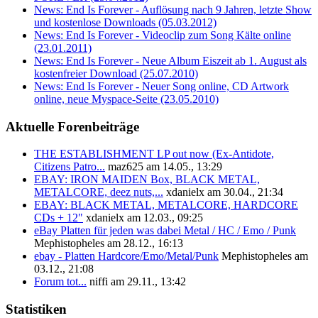
News: End Is Forever - Auflösung nach 9 Jahren, letzte Show
und kostenlose Downloads (05.03.2012)
News: End Is Forever - Videoclip zum Song Kälte online
(23.01.2011)
News: End Is Forever - Neue Album Eiszeit ab 1. August als
kostenfreier Download (25.07.2010)
News: End Is Forever - Neuer Song online, CD Artwork
online, neue Myspace-Seite (23.05.2010)
Aktuelle Forenbeiträge
THE ESTABLISHMENT LP out now (Ex-Antidote,
Citizens Patro...
maz625 am 14.05., 13:29
EBAY: IRON MAIDEN Box, BLACK METAL,
METALCORE, deez nuts,...
xdanielx am 30.04., 21:34
EBAY: BLACK METAL, METALCORE, HARDCORE
CDs + 12"
xdanielx am 12.03., 09:25
eBay Platten für jeden was dabei Metal / HC / Emo / Punk
Mephistopheles am 28.12., 16:13
ebay - Platten Hardcore/Emo/Metal/Punk
Mephistopheles am
03.12., 21:08
Forum tot...
niffi am 29.11., 13:42
Statistiken