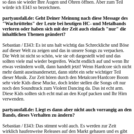
so dass sie wieder Ihre Augen und Ohren öffnen. Aber zum Teil
würde ich EI43 so bezeichnen.
partyausfall.de: Geht Deiner Meinung nach diese Message des
"Wachrüttelns" der Leute bei heutigen HC- und Metalbands
verloren oder haben sich mit der Zeit auch einfach "nur" die
inhaltlichen Themen geändert?
Sebastian / EI43: Es ist uns halt wichtig das Schreckliche und Böse
auf dieser Welt zu zeigen und das in unsere Songs zu verpacken.
Die Welt ist nicht so schön, wie sie oft dargestellt wird und das
sollten viele mal wieder begreifen. Wacht endlich auf und wenn Ihr
etwas verändern wollt, dann handelt jetzt! Wenn Hardcore sich nicht
mehr damit auseinandersetzt, dann stirbt ein sehr wichtiger Teil
dieser Musik. Zur Zeit hören durch den Metalcore/Hardcore Boom
sehr viele Kids diese Mucke, doch leider stellen die Songs oft nur
noch den Soundtrack zum Violent Dancing da. Das ist echt arm.
Diese Kids sollten sich echt mal an den Kopf packen und Ihr Hirn
verwenden.
partyausfall.de: Liegt es dann aber nicht auch vorrangig an den
Bands, dieses Verhalten zu ändern?
Sebastian / EI43: Das stimmt wohl auch. Es werden zur Zeit
wirklich haufenweise Releases auf den Markt gehauen und es gibt