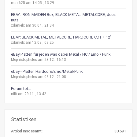
maz625 am 14.05., 13:29
EBAY: IRON MAIDEN Box, BLACK METAL, METALCORE, deez
nuts,...
xdanielx am 30.04., 21:34
EBAY: BLACK METAL, METALCORE, HARDCORE CDs + 12"
xdanielx am 12.03., 09:25
eBay Platten für jeden was dabei Metal / HC / Emo / Punk
Mephistopheles am 28.12., 16:13
ebay - Platten Hardcore/Emo/Metal/Punk
Mephistopheles am 03.12., 21:08
Forum tot...
niffi am 29.11., 13:42
Statistiken
Artikel insgesamt:
30.691