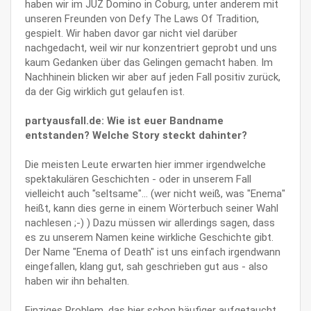
haben wir im JUZ Domino in Coburg, unter anderem mit
unseren Freunden von Defy The Laws Of Tradition,
gespielt. Wir haben davor gar nicht viel darüber
nachgedacht, weil wir nur konzentriert geprobt und uns
kaum Gedanken über das Gelingen gemacht haben. Im
Nachhinein blicken wir aber auf jeden Fall positiv zurück,
da der Gig wirklich gut gelaufen ist.
partyausfall.de: Wie ist euer Bandname
entstanden? Welche Story steckt dahinter?
Die meisten Leute erwarten hier immer irgendwelche
spektakulären Geschichten - oder in unserem Fall
vielleicht auch "seltsame"... (wer nicht weiß, was "Enema"
heißt, kann dies gerne in einem Wörterbuch seiner Wahl
nachlesen ;-) ) Dazu müssen wir allerdings sagen, dass
es zu unserem Namen keine wirkliche Geschichte gibt.
Der Name "Enema of Death" ist uns einfach irgendwann
eingefallen, klang gut, sah geschrieben gut aus - also
haben wir ihn behalten.
Einziges Problem, das hier schon häufiger aufgetaucht