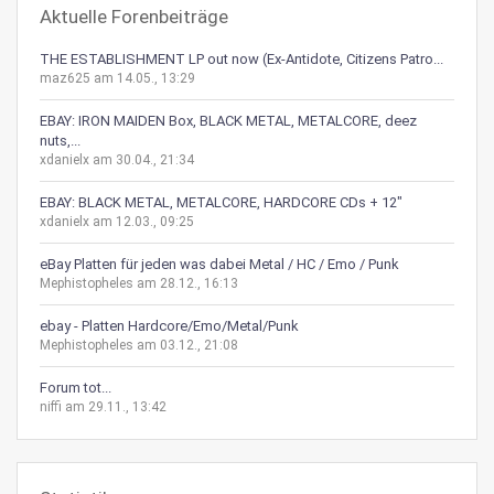
Aktuelle Forenbeiträge
THE ESTABLISHMENT LP out now (Ex-Antidote, Citizens Patro...
maz625 am 14.05., 13:29
EBAY: IRON MAIDEN Box, BLACK METAL, METALCORE, deez
nuts,...
xdanielx am 30.04., 21:34
EBAY: BLACK METAL, METALCORE, HARDCORE CDs + 12"
xdanielx am 12.03., 09:25
eBay Platten für jeden was dabei Metal / HC / Emo / Punk
Mephistopheles am 28.12., 16:13
ebay - Platten Hardcore/Emo/Metal/Punk
Mephistopheles am 03.12., 21:08
Forum tot...
niffi am 29.11., 13:42