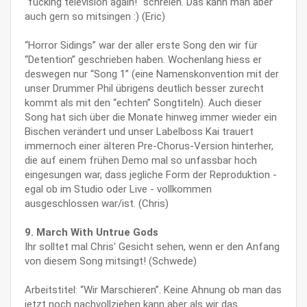
"fucking television again!" schreien. Das kann man aber
auch gern so mitsingen :) (Eric)
“Horror Sidings” war der aller erste Song den wir für
“Detention” geschrieben haben. Wochenlang hiess er
deswegen nur “Song 1” (eine Namenskonvention mit der
unser Drummer Phil übrigens deutlich besser zurecht
kommt als mit den “echten” Songtiteln). Auch dieser
Song hat sich über die Monate hinweg immer wieder ein
Bischen verändert und unser Labelboss Kai trauert
immernoch einer älteren Pre-Chorus-Version hinterher,
die auf einem frühen Demo mal so unfassbar hoch
eingesungen war, dass jegliche Form der Reproduktion -
egal ob im Studio oder Live - vollkommen
ausgeschlossen war/ist. (Chris)
9. March With Untrue Gods
Ihr solltet mal Chris' Gesicht sehen, wenn er den Anfang
von diesem Song mitsingt! (Schwede)
Arbeitstitel: “Wir Marschieren”. Keine Ahnung ob man das
jetzt noch nachvollziehen kann aber als wir das