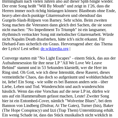
Birmingham nach vielen Jahren also auf dieser Split-Single wieder.
Der erste Song heißt "Will By Mouth" und zeigt in 1'26, dass die
Herren immer noch richtig hinlangen können: Blastbeats ohne Ende,
heavy-aber-doch-punkige Gitarrensalven und obendrauf das
Gurgeln-Slash-Rülpsen von Barney. Sehr schön. Beim zweiten
Song machen die Veteranen dann gleich drei Sachen, die sie sonst
nicht machen: "No Impediment To Triumph" ist ein langsamer,
rhythmisch vertrackter Song mit melodischer Gitarrenarbeit. Würde
nicht Napalm Death draufstehen, hätte ich's nicht erkannt. Für
Diehard-Fans sicherlich ein Graus. Hervorragend aber: das Thema
der Lyrics! Lest selbst:
de.wikipedia.org
|
Converge starten mit "No Light Escapes" - einem Stück, das aus der
Aufnahmesession für ihre neue LP "All We Love We Leave
Behind" stammt und in 53 Sekunden klarstellt, wer die Herr im
Ring sind. Oh Gott, wie ich diese Intensität, diese Raserei, dieses
vermeintliche Chaos, das doch so aufgeräumt und wohldurchdacht
ist, liebe! Ein Song - wie sollte es bei Bannon anders sein - über
Liebe, Leben und Tod. Wunderschön und auch wunderschön
hässlich. Wenn das eine Vorschau auf die neue LP ist, dürfen wir
uns auf ein Hammeralbum gefasst machen, Leute! Zweiter Song
hier ist ein Entombed-Cover, nämlich "Wolverine Blues", bei dem
Bannon von Lindberg (Disfear, At The Gates), Turner (Isis), Baker
(The Hope Conspiracy) und Izzi (Trap Them) Unterstützung erhält.
Ein wenig Schade ist, dass das Stück musikalisch nicht wirklich in