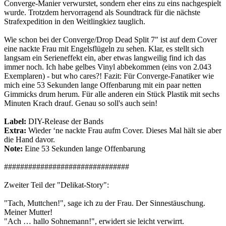
Converge-Manier verwurstet, sondern eher eins zu eins nachgespielt
wurde. Trotzdem hervorragend als Soundtrack für die nächste
Strafexpedition in den Weitlingkiez tauglich.
Wie schon bei der Converge/Drop Dead Split 7" ist auf dem Cover
eine nackte Frau mit Engelsflügeln zu sehen. Klar, es stellt sich
langsam ein Serieneffekt ein, aber etwas langweilig find ich das
immer noch. Ich habe gelbes Vinyl abbekommen (eins von 2.043
Exemplaren) - but who cares?! Fazit: Für Converge-Fanatiker wie
mich eine 53 Sekunden lange Offenbarung mit ein paar netten
Gimmicks drum herum. Für alle anderen ein Stück Plastik mit sechs
Minuten Krach drauf. Genau so soll's auch sein!
Label:
DIY-Release der Bands
Extra:
Wieder ‘ne nackte Frau aufm Cover. Dieses Mal hält sie aber
die Hand davor.
Note:
Eine 53 Sekunden lange Offenbarung
###############################
Zweiter Teil der "Delikat-Story":
"Tach, Muttchen!", sage ich zu der Frau. Der Sinnestäuschung.
Meiner Mutter!
"Ach … hallo Sohnemann!", erwidert sie leicht verwirrt.