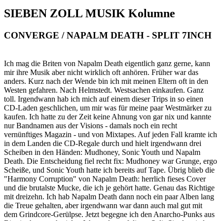
SIEBEN ZOLL MUSIK Kolumne
CONVERGE / NAPALM DEATH - SPLIT 7INCH
Ich mag die Briten von Napalm Death eigentlich ganz gerne, kann
mir ihre Musik aber nicht wirklich oft anhören. Früher war das
anders. Kurz nach der Wende bin ich mit meinen Eltern oft in den
Westen gefahren. Nach Helmstedt. Westsachen einkaufen. Ganz
toll. Irgendwann hab ich mich auf einem dieser Trips in so einen
CD-Laden geschlichen, um mir was für meine paar Westmärker zu
kaufen. Ich hatte zu der Zeit keine Ahnung von gar nix und kannte
nur Bandnamen aus der Visions - damals noch ein recht
vernünftiges Magazin - und von Mixtapes. Auf jeden Fall kramte ich
in dem Landen die CD-Regale durch und hielt irgendwann drei
Scheiben in den Händen: Mudhoney, Sonic Youth und Napalm
Death. Die Entscheidung fiel recht fix: Mudhoney war Grunge, ergo
Scheiße, und Sonic Youth hatte ich bereits auf Tape. Übrig blieb die
"Harmony Corruption" von Napalm Death: herrlich fieses Cover
und die brutalste Mucke, die ich je gehört hatte. Genau das Richtige
mit dreizehn. Ich hab Napalm Death dann noch ein paar Alben lang
die Treue gehalten, aber irgendwann war dann auch mal gut mit
dem Grindcore-Gerülpse. Jetzt begegne ich den Anarcho-Punks aus