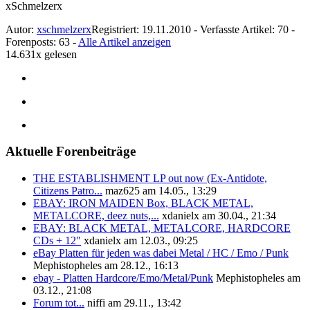
xSchmelzerx
Autor:
xschmelzerx
Registriert: 19.11.2010 - Verfasste Artikel: 70 -
Forenposts: 63 -
Alle Artikel anzeigen
14.631x gelesen
Aktuelle Forenbeiträge
THE ESTABLISHMENT LP out now (Ex-Antidote,
Citizens Patro...
maz625 am 14.05., 13:29
EBAY: IRON MAIDEN Box, BLACK METAL,
METALCORE, deez nuts,...
xdanielx am 30.04., 21:34
EBAY: BLACK METAL, METALCORE, HARDCORE
CDs + 12"
xdanielx am 12.03., 09:25
eBay Platten für jeden was dabei Metal / HC / Emo / Punk
Mephistopheles am 28.12., 16:13
ebay - Platten Hardcore/Emo/Metal/Punk
Mephistopheles am
03.12., 21:08
Forum tot...
niffi am 29.11., 13:42