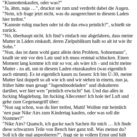
"Klamottenkaufen, oder was?"
"Ja, ähm, naja …", druckst sie rum und verdreht dabei die Augen.
"Nein, ich frage jetzt nicht, was du ausgerechnet in diesem Laden
hier treibst."
"Kannste ruhig machen oder ist dir das etwa peinlich?", schießt sie
zurück.
"Nö, überhaupt nicht. Ich find‘s einfach nur abgefahren, dass meine
Mutter in Läden einkauft, deren Zielpublikum halb so alt ist wie ihr
Sohn."
"Nun, das ist dann wohl ganz allein dein Problem, Sohnemann",
knallt sie mir vor den Latz und ich muss erstmal schlucken. Einen
Moment lang komme ich mir so vor, als wäre ich - und nicht meine
Mutter - zu alt, um in diesem Laden einzukaufen (was eigentlich
auch stimmt). Es ist eigentlich kaum zu fassen: Ich bin Ü-30, meine
Mutter fast doppelt so alt wie ich und wir stehen in einem, nun ja,
früher hätte man gesagt "Jugendmodeladen" und diskutieren
darüber, wer hier wen "peinlich erwischt" hat. Und das alles in
fucking Magdeburg. Im fucking Allecenter! Ich hole tief Luft und
gehe zum Gegenangriff über:
"Nun sag schon, was du hier treibst, Mutti! Wollste mir heimlich
‘nen paar Nike Airs zum Kindertag kaufen, oder was soll die
Nummer?"
"Nike Airs? Quatsch, ich gucke nach Sachen für mich … Ich finde
diese schwarzen Teile von Bench hier ganz toll. Was meinst du?
Soll ich die mal anprobieren?", fragt sie in vollem Ernst und hält