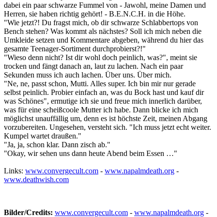
dabei ein paar schwarze Fummel von - Jawohl, meine Damen und
Herren, sie haben richtig gehört! - B.E.N.C.H. in die Höhe.
"Wie jetzt?! Du fragst mich, ob dir schwarze Schlabbertops von
Bench stehen? Was kommt als nächstes? Soll ich mich neben die
Umkleide setzen und Kommentare abgeben, während du hier das
gesamte Teenager-Sortiment durchprobierst?!"
"Wieso denn nicht? Ist dir wohl doch peinlich, was?", meint sie
trocken und fängt danach an, laut zu lachen. Nach ein paar
Sekunden muss ich auch lachen. Über uns. Über mich.
"Ne, ne, passt schon, Mutti. Alles super. Ich bin mir nur gerade
selbst peinlich. Probier einfach an, was du Bock hast und kauf dir
was Schönes", ermutige ich sie und freue mich innerlich darüber,
was für eine scheißcoole Mutter ich habe. Dann blicke ich mich
möglichst unauffällig um, denn es ist höchste Zeit, meinen Abgang
vorzubereiten. Ungesehen, versteht sich. "Ich muss jetzt echt weiter.
Kumpel wartet draußen."
"Ja, ja, schon klar. Dann zisch ab."
"Okay, wir sehen uns dann heute Abend beim Essen …"
Links:
www.convergecult.com
-
www.napalmdeath.org
-
www.deathwish.com
Bilder/Credits:
www.convergecult.com
-
www.napalmdeath.org
-