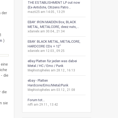
THE ESTABLISHMENT LP out now
(Ex-Antidote, Citizens Patro...
maz625 am 14.05., 13:29
 der
EBAY: IRON MAIDEN Box, BLACK
METAL, METALCORE, deez nuts,...
xdanielx am 30.04., 21:34
1
om
)
EBAY: BLACK METAL, METALCORE,
HARDCORE CDs + 12"
xdanielx am 12.03., 09:25
eBay Platten für jeden was dabei
 eine
Metal / HC / Emo / Punk
liche
Mephistopheles am 28.12., 16:13
- die
ebay - Platten
Hardcore/Emo/Metal/Punk
Mephistopheles am 03.12., 21:08
 die
Forum tot...
n sie
niffi am 29.11., 13:42