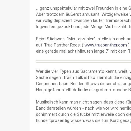
... ganz unspektakulär mit zwei Freunden in eine 
Aber trotzdem äußerst amüsant. Witzigerweise wa
wir völlig deplaziert zwischen lauter fremdsprach
Ingwertee gezockt und jede Menge Mist erzählt 
Beim Stichwort "Mist erzählen", stelle ich euch a
auf True Panther Recs. (
www.truepanther.com
) 
eine gerade mal acht Minuten lange 7" mit dem Ti
Wer die vier Typen aus Sacramento kennt, weiß, wa
Sache sagen: Trash Talk ist so ziemlich die einz
Gesundheit habe. Bei den Shows dieser ultra ange
Hauptgefahr stellt definitiv die grobmotorische
Musikalisch kann man nicht sagen, dass diese fü
Band darstellen würden - nach wie vor wird herrl
schimmert durch die Stücke mittlerweile doch die
hundertprozentig wissen, was sie tun. Kurz gesagt 