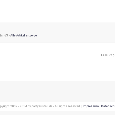
ts: 63 -
Alle Artikel anzeigen
14.089x g
pyright 2002 - 2014 by partyausfall.de - All rights reserved. |
Impressum
|
Datensch