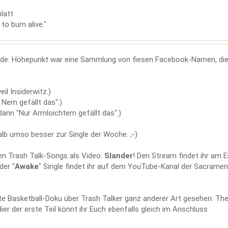
latt
to burn alive."
nde: Höhepunkt war eine Sammlung von fiesen Facebook-Namen, die
il Insiderwitz.)
 Nem gefällt das".)
ann "Nur Armloichtern gefällt das".)
halb umso besser zur Single der Woche. ;-)
en Trash Talk-Songs als Video:
Slander
! Den Stream findet ihr am 
der "
Awake
" Single findet ihr auf dem YouTube-Kanal der Sacrame
te Basketball-Doku über Trash Talker ganz anderer Art gesehen: Th
Hier der erste Teil könnt ihr Euch ebenfalls gleich im Anschluss