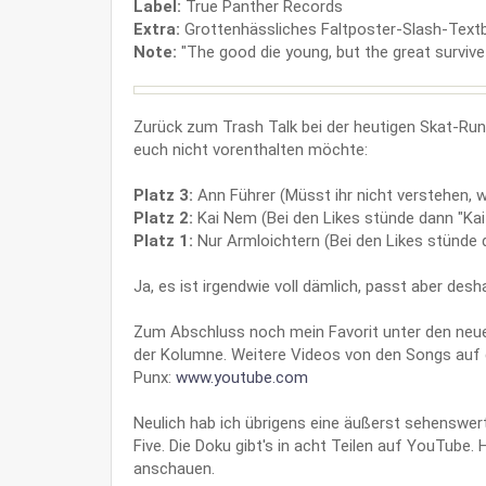
Label:
True Panther Records
Extra:
Grottenhässliches Faltposter-Slash-Textb
Note:
"The good die young, but the great survive 
Zurück zum Trash Talk bei der heutigen Skat-Ru
euch nicht vorenthalten möchte:
Platz 3:
Ann Führer (Müsst ihr nicht verstehen, we
Platz 2:
Kai Nem (Bei den Likes stünde dann "Kai
Platz 1:
Nur Armloichtern (Bei den Likes stünde d
Ja, es ist irgendwie voll dämlich, passt aber des
Zum Abschluss noch mein Favorit unter den neu
der Kolumne. Weitere Videos von den Songs auf 
Punx:
www.youtube.com
Neulich hab ich übrigens eine äußerst sehenswer
Five. Die Doku gibt's in acht Teilen auf YouTube. 
anschauen.