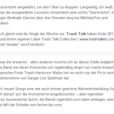
Gaststätte eingekehrt, um dort Skat zu kloppen. Langweilig, ich weiß.
r die ausgewählte Location tatsächlich eine echte "Gaststätte", in
igen Berlinale-Gästen über drei Stunden lang bei Milchkaffee und
haben.
uch gleich mal die Single der Woche vor:
Trash Talk
haben Ende 201
und ihrem eigenen Label Trash Talk Collective (
www.trashtalkhc.c
tel "Awake" veröffentlicht.
s ihn erwartet - allen anderen möchte ich an dieser Stelle lediglich
ige Band, bei deren Konzerten ich regelmäßig Angst um meine körper
pissten Punk-Trash-Hardcore-Walze hat es nicht nur der Pit in sich 
 Bühnenshow von Sänger Lee Spielman dar.
nf neuen Songs eine wie auch immer geartete Weiterentwicklung für
ich dumpf auf die Instrumente eingedroschen -, aber irgendwie
se Souveränität durch, die Bands eigentlich erst dann erlangen, wen
killt die Scheibe von hinten bis vorn.