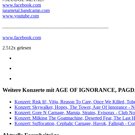
www.facebook.com
jarametal.bandcamp.com
www.youtube.com
........................................................................................
www.facebook.com
2.512x gelesen
Weitere Konzerte mit AGE OF IGNORANCE, PA
Konzert: Risk It!, Vitja, Reason To Care, Once We Killed, To
Konzert: Skywalker, Hopes, The Tower, Age Of Ignorance - No
Konzert: Gore N Carnage, Maruta, Strains, Evisorax - Club Nov
Konzert: Milking The Goatmachine, Deserted Fear, The Last H
Konzert: Suffocation, Cephalic Carnage, Havok, Fallujah - Con