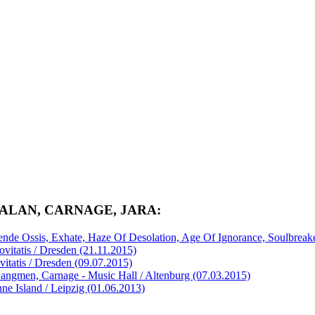
GDALAN, CARNAGE, JARA:
bende Ossis, Exhate, Haze Of Desolation, Age Of Ignorance, Soulbreake
vitatis / Dresden (21.11.2015)
itatis / Dresden (09.07.2015)
angmen, Carnage - Music Hall / Altenburg (07.03.2015)
ne Island / Leipzig (01.06.2013)