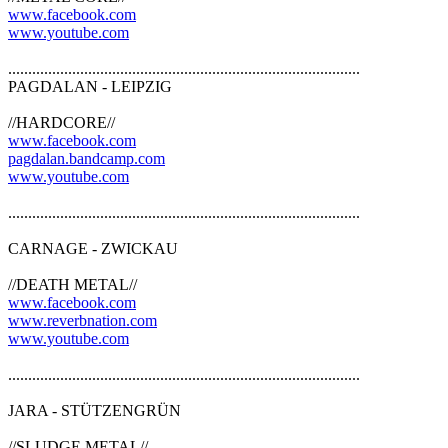
www.facebook.com
www.youtube.com
........................................................................................
PAGDALAN - LEIPZIG
//HARDCORE//
www.facebook.com
pagdalan.bandcamp.com
www.youtube.com
........................................................................................
CARNAGE - ZWICKAU
//DEATH METAL//
www.facebook.com
www.reverbnation.com
www.youtube.com
........................................................................................
JARA - STÜTZENGRÜN
//SLUDGE METAL//