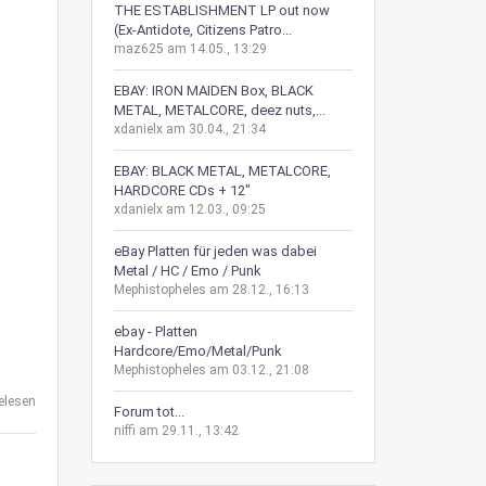
THE ESTABLISHMENT LP out now
(Ex-Antidote, Citizens Patro...
maz625 am 14.05., 13:29
EBAY: IRON MAIDEN Box, BLACK
METAL, METALCORE, deez nuts,...
xdanielx am 30.04., 21:34
EBAY: BLACK METAL, METALCORE,
HARDCORE CDs + 12"
xdanielx am 12.03., 09:25
eBay Platten für jeden was dabei
Metal / HC / Emo / Punk
Mephistopheles am 28.12., 16:13
ebay - Platten
Hardcore/Emo/Metal/Punk
Mephistopheles am 03.12., 21:08
elesen
Forum tot...
niffi am 29.11., 13:42