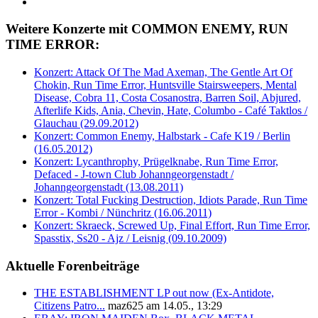
Weitere Konzerte mit COMMON ENEMY, RUN
TIME ERROR:
Konzert: Attack Of The Mad Axeman, The Gentle Art Of
Chokin, Run Time Error, Huntsville Stairsweepers, Mental
Disease, Cobra 11, Costa Cosanostra, Barren Soil, Abjured,
Afterlife Kids, Ania, Chevin, Hate, Columbo - Café Taktlos /
Glauchau (29.09.2012)
Konzert: Common Enemy, Halbstark - Cafe K19 / Berlin
(16.05.2012)
Konzert: Lycanthrophy, Prügelknabe, Run Time Error,
Defaced - J-town Club Johanngeorgenstadt /
Johanngeorgenstadt (13.08.2011)
Konzert: Total Fucking Destruction, Idiots Parade, Run Time
Error - Kombi / Nünchritz (16.06.2011)
Konzert: Skraeck, Screwed Up, Final Effort, Run Time Error,
Spasstix, Ss20 - Ajz / Leisnig (09.10.2009)
Aktuelle Forenbeiträge
THE ESTABLISHMENT LP out now (Ex-Antidote,
Citizens Patro...
maz625 am 14.05., 13:29