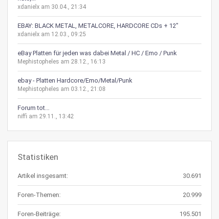
xdanielx am 30.04., 21:34
EBAY: BLACK METAL, METALCORE, HARDCORE CDs + 12"
xdanielx am 12.03., 09:25
eBay Platten für jeden was dabei Metal / HC / Emo / Punk
Mephistopheles am 28.12., 16:13
ebay - Platten Hardcore/Emo/Metal/Punk
Mephistopheles am 03.12., 21:08
Forum tot...
niffi am 29.11., 13:42
Statistiken
Artikel insgesamt:
30.691
Foren-Themen:
20.999
Foren-Beiträge:
195.501