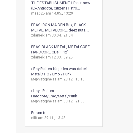
THE ESTABLISHMENT LP out now
(Ex-Antidote, Citizens Patro...
maz625 am 14.05., 13:29
EBAY: IRON MAIDEN Box, BLACK
METAL, METALCORE, deez nuts,...
xdanielx am 30.04., 21:34
EBAY: BLACK METAL, METALCORE,
HARDCORE CDs + 12"
xdanielx am 12.03., 09:25
eBay Platten für jeden was dabei
Metal / HC / Emo / Punk
Mephistopheles am 28.12., 16:13
ebay - Platten
Hardcore/Emo/Metal/Punk
Mephistopheles am 03.12., 21:08
Forum tot...
niffi am 29.11., 13:42