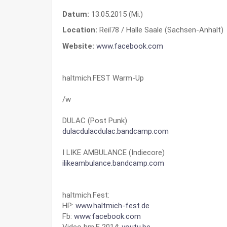
Datum:
13.05.2015 (Mi.)
Location:
Reil78 / Halle Saale (Sachsen-Anhalt)
Website:
www.facebook.com
haltmich.FEST Warm-Up
/w
DULAC (Post Punk)
dulacdulacdulac.bandcamp.com
I LIKE AMBULANCE (Indiecore)
ilikeambulance.bandcamp.com
haltmich.Fest:
HP:
www.haltmich-fest.de
Fb:
www.facebook.com
Video hm.F 2014:
youtu.be