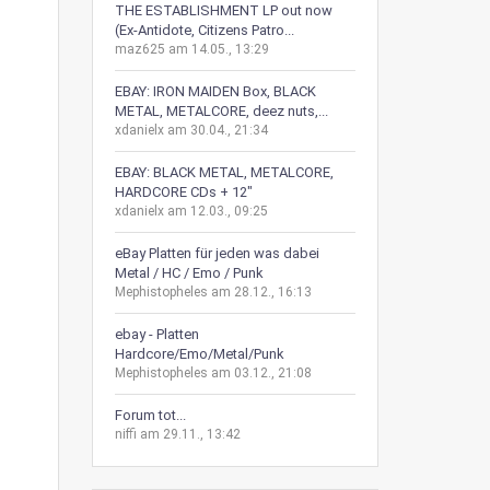
THE ESTABLISHMENT LP out now
(Ex-Antidote, Citizens Patro...
maz625 am 14.05., 13:29
EBAY: IRON MAIDEN Box, BLACK
METAL, METALCORE, deez nuts,...
xdanielx am 30.04., 21:34
EBAY: BLACK METAL, METALCORE,
HARDCORE CDs + 12"
xdanielx am 12.03., 09:25
eBay Platten für jeden was dabei
Metal / HC / Emo / Punk
Mephistopheles am 28.12., 16:13
ebay - Platten
Hardcore/Emo/Metal/Punk
Mephistopheles am 03.12., 21:08
Forum tot...
niffi am 29.11., 13:42